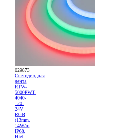
029873
Светодиодная
лента
RTW-
5000PWT-
4040-
120-
24V
RGB
(13mm,
14W/m,
IP68,
High