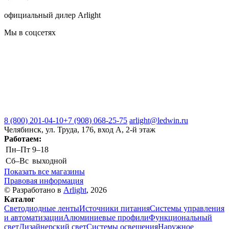
официальный дилер Arlight
Мы в соцсетях
8 (800) 201-04-10
+7 (908) 068-25-75
arlight@ledwin.ru
Челябинск, ул. Труда, 176, вход А, 2-й этаж
Работаем:
Пн–Пт
9–18
Сб–Вс
выходной
Показать все магазины
Правовая информация
© Разработано в
Arlight
, 2026
Каталог
Светодиодные ленты
Источники питания
Системы управления
и автоматизации
Алюминиевые профили
Функциональный
свет
Дизайнерский свет
Системы освещения
Наружное