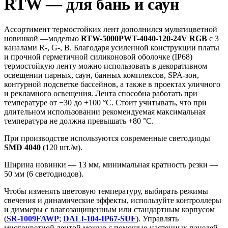
RTW — для бань и саун
Ассортимент термостойких лент дополнился мультицветной
новинкой —моделью
RTW-5000PWT-4040-120-24V RGB
с 3
каналами R-, G-, B. Благодаря усиленной конструкции платы
и прочной герметичной силиконовой оболочке (IP68)
термостойкую ленту можно использовать в декоративном
освещении парных, саун, банных комплексов, SPA-зон,
контурной подсветке бассейнов, а также в проектах уличного
и рекламного освещения. Лента способна работать при
температуре от −30 до +100 °C. Стоит учитывать, что при
длительном использовании рекомендуемая максимальная
температура не должна превышать +80 °C.
При производстве используются современные светодиоды
SMD 4040
(120 шт./м).
Ширина новинки — 13 мм, минимальная кратность резки —
50 мм (6 светодиодов).
Чтобы изменять цветовую температуру, выбирать режимы
свечения и динамические эффекты, используйте контроллеры
и диммеры с влагозащищенным или стандартным корпусом
(
SR-1009FAWP
;
DALI-104-IP67-SUF
). Управлять
многоцветной лентой можно с помощью настенных панелей,