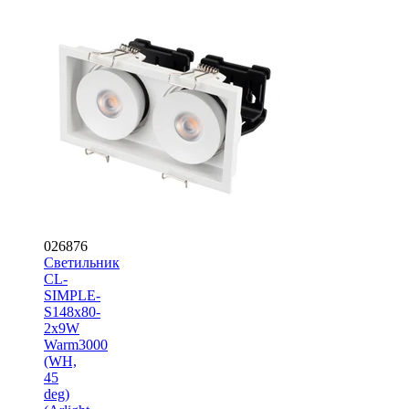
026876
Светильник
CL-
SIMPLE-
S148x80-
2x9W
Warm3000
(WH,
45
deg)