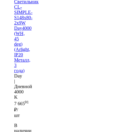
Светильник
CL-
SIMPLE-
S148x80-
2x9W
Day4000
(WH,
45
deg)
(Arlight,
IP20
Металл,
3
года)
Day
|
Дневной
4000
K
91
7 665
₽/
шт
В
наличии