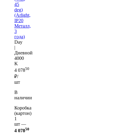
45
deg)
(Arlight,
IP20
Металл,
3
года)
Day
|
Дневной
4000
K
50
4 078
₽/
шт
В
наличии
Коробка
(картон)
1
шт —
50
4 078