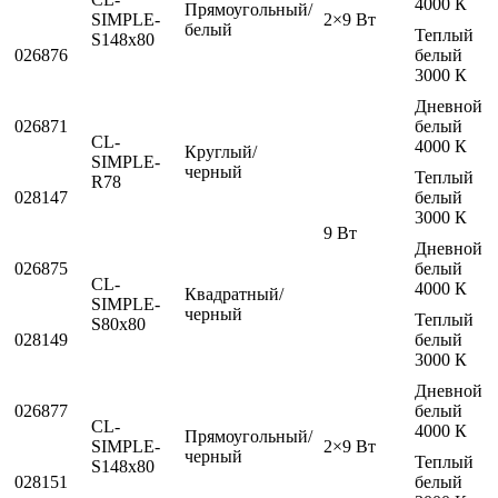
4000 К
Прямоугольный/
SIMPLE-
2×9 Вт
белый
Теплый
S148x80
026876
белый
3000 К
Дневной
026871
белый
CL-
4000 К
Круглый/
SIMPLE-
черный
Теплый
R78
028147
белый
3000 К
9 Вт
Дневной
026875
белый
CL-
4000 К
Квадратный/
SIMPLE-
черный
Теплый
S80x80
028149
белый
3000 К
Дневной
026877
белый
CL-
4000 К
Прямоугольный/
SIMPLE-
2×9 Вт
черный
Теплый
S148x80
028151
белый