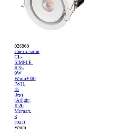
026868
Светильник
CL-
SIMPLE-
R78-
9W
Warm3000
(WH,
45
deg)
(Arlight,
IP20
Металл,
3
года)
Warm
|