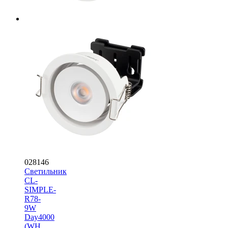
028146
Светильник
CL-
SIMPLE-
R78-
9W
Day4000
(WH,