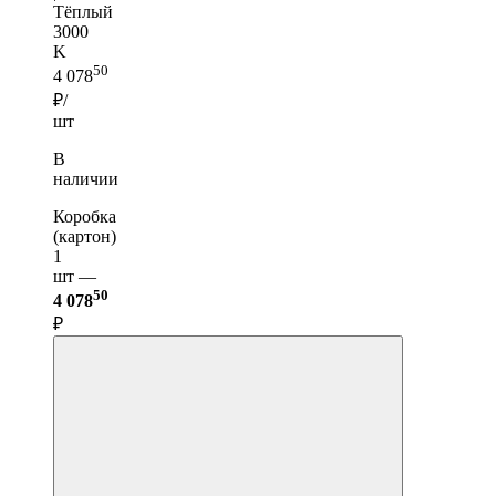
Тёплый
3000
K
50
4 078
₽/
шт
В
наличии
Коробка
(картон)
1
шт —
50
4 078
₽