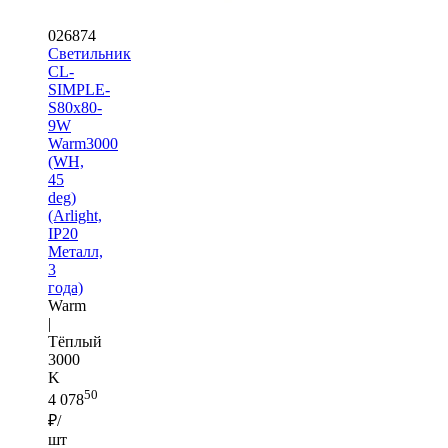
026874
Светильник
CL-
SIMPLE-
S80x80-
9W
Warm3000
(WH,
45
deg)
(Arlight,
IP20
Металл,
3
года)
Warm
|
Тёплый
3000
K
50
4 078
₽/
шт