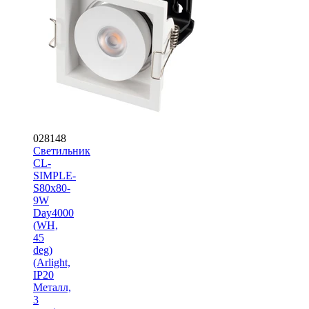
028148
Светильник
CL-
SIMPLE-
S80x80-
9W
Day4000
(WH,
45
deg)
(Arlight,
IP20
Металл,
3