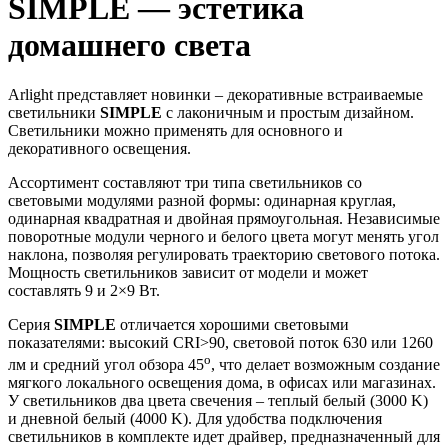
SIMPLE — эстетика
домашнего света
Arlight представляет новинки – декоративные встраиваемые
светильники
SIMPLE
с лаконичным и простым дизайном.
Светильники можно применять для основного и
декоративного освещения.
Ассортимент составляют три типа светильников со
световыми модулями разной формы: одинарная круглая,
одинарная квадратная и двойная прямоугольная. Независимые
поворотные модули черного и белого цвета могут менять угол
наклона, позволяя регулировать траекторию светового потока.
Мощность светильников зависит от модели и может
составлять 9 и 2×9 Вт.
Серия
SIMPLE
отличается хорошими световыми
показателями: высокий CRI>90, световой поток 630 или 1260
o
лм и средний угол обзора 45
, что делает возможным создание
мягкого локального освещения дома, в офисах или магазинах.
У светильников два цвета свечения – теплый белый (3000 K)
и дневной белый (4000 K). Для удобства подключения
светильников в комплекте идет драйвер, предназначенный для