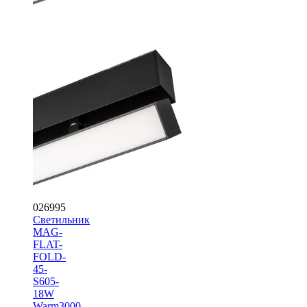
026995
Светильник
MAG-
FLAT-
FOLD-
45-
S605-
18W
Warm3000