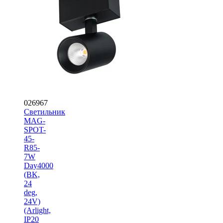
026967
Светильник
MAG-
SPOT-
45-
R85-
7W
Day4000
(BK,
24
deg,
24V)
(Arlight,
IP20