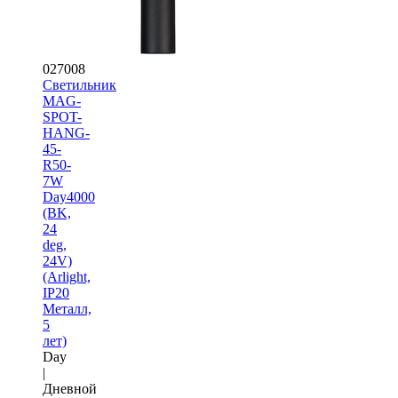
027008
Светильник
MAG-
SPOT-
HANG-
45-
R50-
7W
Day4000
(BK,
24
deg,
24V)
(Arlight,
IP20
Металл,
5
лет)
Day
|
Дневной