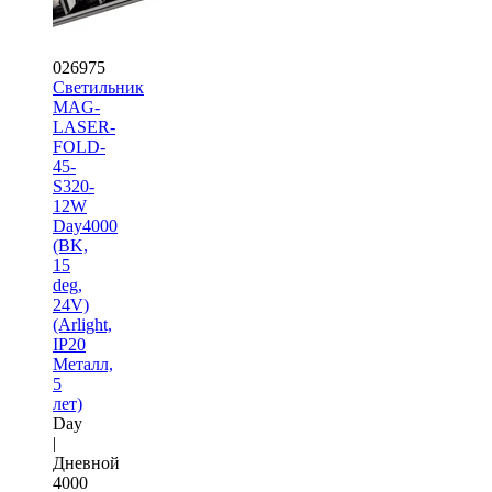
026975
Светильник
MAG-
LASER-
FOLD-
45-
S320-
12W
Day4000
(BK,
15
deg,
24V)
(Arlight,
IP20
Металл,
5
лет)
Day
|
Дневной
4000