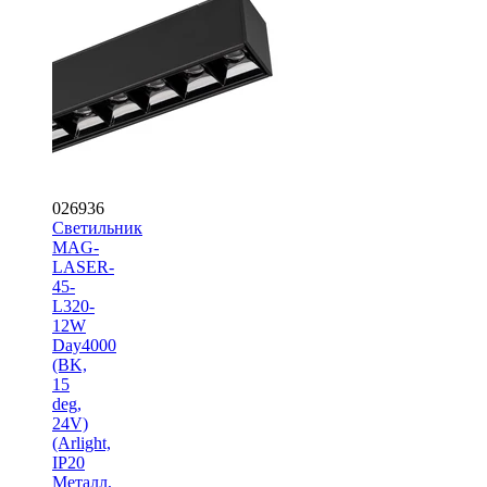
026936
Светильник
MAG-
LASER-
45-
L320-
12W
Day4000
(BK,
15
deg,
24V)
(Arlight,
IP20
Металл,