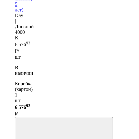
5
лет)
Day
|
Дневной
4000
K
92
6 576
₽/
шт
В
наличии
Коробка
(картон)
1
шт —
92
6 576
₽