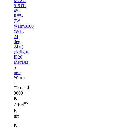
MAG-
SPOT-
45-
R85-
7W
Warm3000
(WH,
24
deg,
24V)
(Arlight,
IP20
Металл,
5
лет)
Warm
|
Тёплый
3000
K
05
7 164
₽/
шт
В