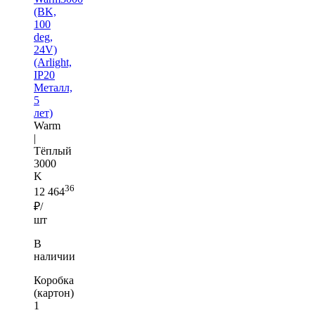
(BK,
100
deg,
24V)
(Arlight,
IP20
Металл,
5
лет)
Warm
|
Тёплый
3000
K
36
12 464
₽/
шт
В
наличии
Коробка
(картон)
1