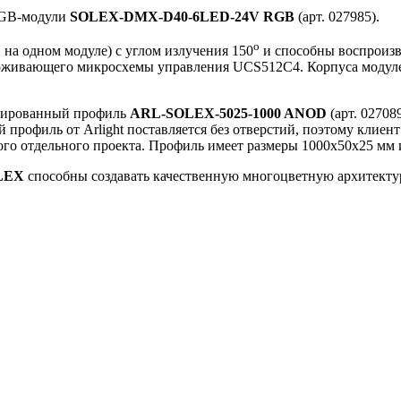
 RGB-модули
SOLEX-DMX-D40-6LED-24V RGB
(арт. 027985).
o
на одном модуле) с углом излучения 150
и способны воспроизв
живающего микросхемы управления UCS512C4. Корпуса модулей
одированный профиль
ARL-SOLEX-5025-1000 ANOD
(арт. 02708
профиль от Arlight поставляется без отверстий, поэтому клиент
го отдельного проекта. Профиль имеет размеры 1000х50х25 мм и
LEX
способны создавать качественную многоцветную архитекту