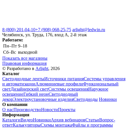
8 (800) 201-04-10
+7 (908) 068-25-75
arlight@ledwin.ru
Челябинск, ул. Труда, 176, вход А, 2-й этаж
Работаем:
Пн–Пт
9–18
Сб–Вс
выходной
Показать все магазины
Правовая информация
© Разработано в
Arlight
, 2026
Каталог
Светодиодные ленты
Источники питания
Системы управления
и автоматизации
Алюминиевые профили
Функциональный
свет
Дизайнерский свет
Системы освещения
Наружное
освещение
Гибкий неон
Светодиодный
декор
Электроустановочные изделия
Светодиоды
Новинки
О компании
О нас
Производство
Новости
Проекты
Информация
Каталоги
Видео
Новинки
Архив вебинаров
Статьи
Вопрос-
ответ
Калькуляторы
Схемы монтажа
Файлы и программы