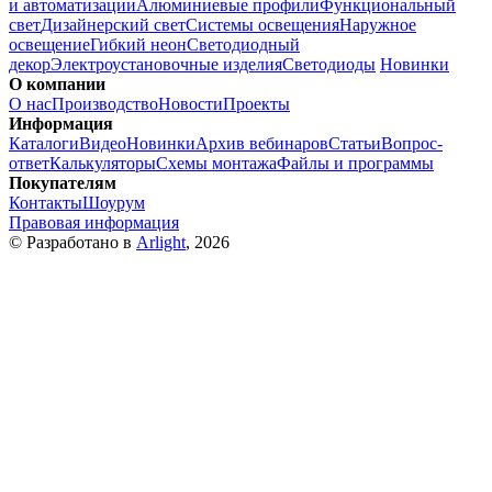
и автоматизации
Алюминиевые профили
Функциональный
свет
Дизайнерский свет
Системы освещения
Наружное
освещение
Гибкий неон
Светодиодный
декор
Электроустановочные изделия
Светодиоды
Новинки
О компании
О нас
Производство
Новости
Проекты
Информация
Каталоги
Видео
Новинки
Архив вебинаров
Статьи
Вопрос-
ответ
Калькуляторы
Схемы монтажа
Файлы и программы
Покупателям
Контакты
Шоурум
Правовая информация
© Разработано в
Arlight
, 2026