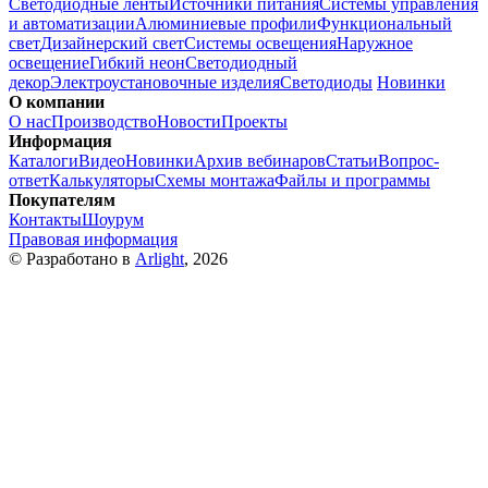
Светодиодные ленты
Источники питания
Системы управления
и автоматизации
Алюминиевые профили
Функциональный
свет
Дизайнерский свет
Системы освещения
Наружное
освещение
Гибкий неон
Светодиодный
декор
Электроустановочные изделия
Светодиоды
Новинки
О компании
О нас
Производство
Новости
Проекты
Информация
Каталоги
Видео
Новинки
Архив вебинаров
Статьи
Вопрос-
ответ
Калькуляторы
Схемы монтажа
Файлы и программы
Покупателям
Контакты
Шоурум
Правовая информация
© Разработано в
Arlight
, 2026