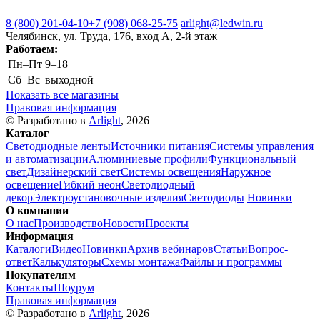
8 (800) 201-04-10
+7 (908) 068-25-75
arlight@ledwin.ru
Челябинск, ул. Труда, 176, вход А, 2-й этаж
Работаем:
Пн–Пт
9–18
Сб–Вс
выходной
Показать все магазины
Правовая информация
© Разработано в
Arlight
, 2026
Каталог
Светодиодные ленты
Источники питания
Системы управления
и автоматизации
Алюминиевые профили
Функциональный
свет
Дизайнерский свет
Системы освещения
Наружное
освещение
Гибкий неон
Светодиодный
декор
Электроустановочные изделия
Светодиоды
Новинки
О компании
О нас
Производство
Новости
Проекты
Информация
Каталоги
Видео
Новинки
Архив вебинаров
Статьи
Вопрос-
ответ
Калькуляторы
Схемы монтажа
Файлы и программы
Покупателям
Контакты
Шоурум
Правовая информация
© Разработано в
Arlight
, 2026