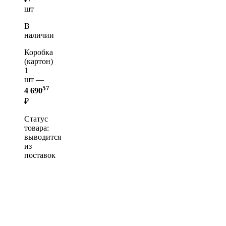
шт
В
наличии
Коробка
(картон)
1
шт —
57
4 690
₽
Статус
товара:
выводится
из
поставок