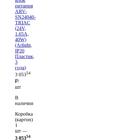
Блок
питания
ARV-
SN24040-
TRIAC
(24V,
1.65A,
40W)
(Arlight,
IP20
Пластик,
3
года)
54
3 053
₽/
шт
В
наличии
Коробка
(картон)
1
шт —
54
3 053