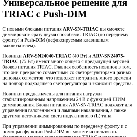
Универсальное решение для
TRIAC с Push-DIM
С новыми блоками питания
ARV-SN-TRIAC
вы сможете
диммировать сразу двумя способами: TRIAC (по переднему
фронту) и Push-DIM (нефиксируемым клавишным
выключателем).
Новинки
ARV-SN24040-TRIAC
(40 Вт) и
ARV-SN24075-
TRIAC
(75 Вт) имеют много общего с предыдущей версией
блоков питания TRIAC. Главная особенность новинок в том,
что они прекрасно совместимы со светорегуляторами разных
ценовых сегментов, что позволяет не тратить много времени
на подбор подходящего светорегулятора и экономит средства.
Новинки предназначены для питания нагрузки
стабилизированным напряжением 24 В с функцией ШИМ-
диммирования. Блоки питания ARV-SN-TRIAC подходят для
управления галогенными и лампами накаливания, а также
другими источниками света индуктивного (L) типа.
При управлении диммированием по переднему фронту и с
помощью функции Push-DIM вы можете использовать