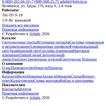
8 (800) 201-04-10
+7 (908) 068-25-75
arlight@ledwin.ru
Челябинск, ул. Труда, 176, вход А, 2-й этаж
Работаем:
Пн–Пт
9–18
Сб–Вс
выходной
Показать все магазины
Правовая информация
© Разработано в
Arlight
, 2026
Каталог
Светодиодные ленты
Источники питания
Системы управления
и автоматизации
Алюминиевые профили
Функциональный
свет
Дизайнерский свет
Системы освещения
Наружное
освещение
Гибкий неон
Светодиодный
декор
Электроустановочные изделия
Светодиоды
Новинки
О компании
О нас
Производство
Новости
Проекты
Информация
Каталоги
Видео
Новинки
Архив вебинаров
Статьи
Вопрос-
ответ
Калькуляторы
Схемы монтажа
Файлы и программы
Покупателям
Контакты
Шоурум
Правовая информация
© Разработано в
Arlight
, 2026