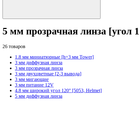
5 мм прозрачная линза [угол 1
26 товаров
1.8 мм миниатюрные [h=3 мм Tower]
3 мм диффузная линза
3 мм прозрачная линза
3 мм двухцветные [2-3 вывода]
3 мм мигающие
3 мм питание 12V
4.8 мм широкий угол 120° [5053, Helmet]
5 мм диффузная линза