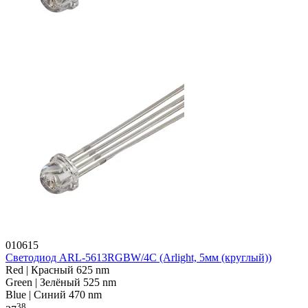
010615
Светодиод ARL-5613RGBW/4C (Arlight, 5мм (круглый))
Red | Красный 625 nm
Green | Зелёный 525 nm
Blue | Синий 470 nm
38