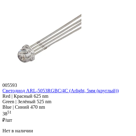
005593
Светодиод ARL-5053RGBC/4C (Arlight, 5мм (круглый))
Red | Красный 625 nm
Green | Зелёный 525 nm
Blue | Синий 470 nm
51
38
₽/шт
Нет в наличии