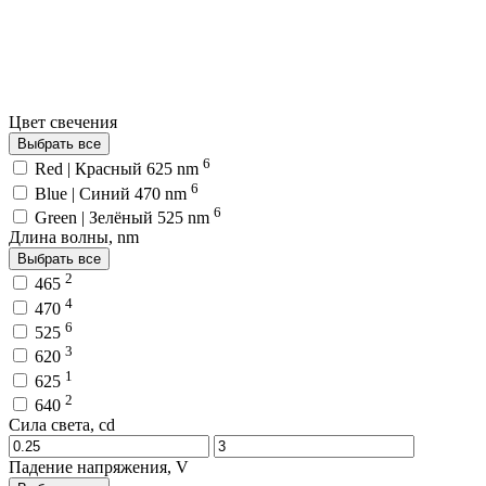
Цвет свечения
Выбрать все
6
Red | Красный 625 nm
6
Blue | Синий 470 nm
6
Green | Зелёный 525 nm
Длина волны, nm
Выбрать все
2
465
4
470
6
525
3
620
1
625
2
640
Сила света, cd
Падение напряжения, V