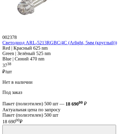
002378
Светодиод ARL-5213RGBC/4C (Arlight, 5мм (круглый))
Red | Красный 625 nm
Green | Зелёный 525 nm
Blue | Синий 470 nm
38
37
₽/шт
Нет в наличии
Под заказ
00
Пакет (полиэтилен) 500 шт —
18 690
₽
Актуальная цена по запросу
Пакет (полиэтилен) 500 шт
00
18 690
₽