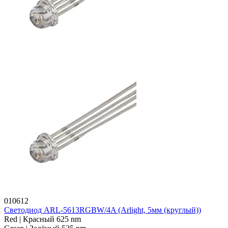
010612
Светодиод ARL-5613RGBW/4A (Arlight, 5мм (круглый))
Red | Красный 625 nm