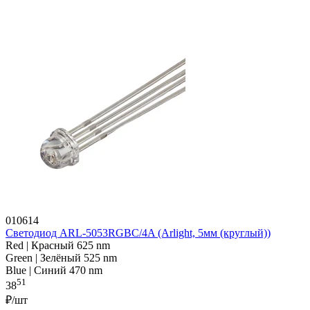
010614
Светодиод ARL-5053RGBC/4A (Arlight, 5мм (круглый))
Red | Красный 625 nm
Green | Зелёный 525 nm
Blue | Синий 470 nm
51
38
₽/шт