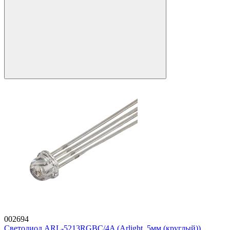
002694
Светодиод ARL-5213RGBC/4A (Arlight, 5мм (круглый))