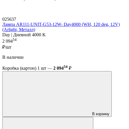
025637
Лампа AR111-UNIT-G53-12W- Day4000 (WH, 120 deg, 12V)
(Arlight, Металл)
Day | Дневной 4000 K
54
2 094
₽/шт
В наличии
54
Коробка (картон) 1 шт —
2 094
₽
В корзину