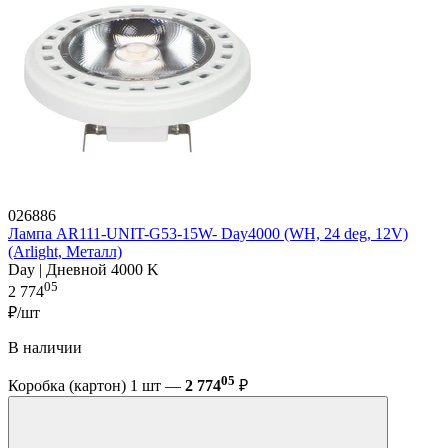
026886
Лампа AR111-UNIT-G53-15W- Day4000 (WH, 24 deg, 12V)
(Arlight, Металл)
Day | Дневной 4000 K
05
2 774
₽/шт
В наличии
05
Коробка (картон) 1 шт —
2 774
₽