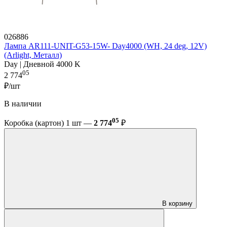
026886
Лампа AR111-UNIT-G53-15W- Day4000 (WH, 24 deg, 12V)
(Arlight, Металл)
Day | Дневной 4000 K
05
2 774
₽/шт
В наличии
05
Коробка (картон) 1 шт —
2 774
₽
В корзину