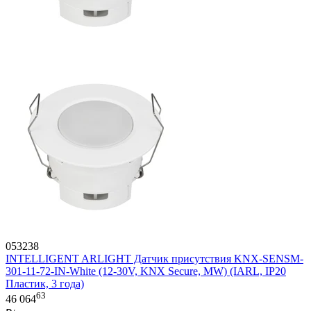
053238
INTELLIGENT ARLIGHT Датчик присутствия KNX-SENSM-
301-11-72-IN-White (12-30V, KNX Secure, MW) (IARL, IP20
Пластик, 3 года)
63
46 064