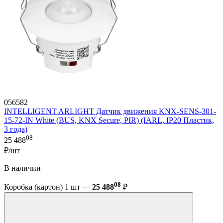
056582
INTELLIGENT ARLIGHT Датчик движения KNX-SENS-301-
15-72-IN White (BUS, KNX Secure, PIR) (IARL, IP20 Пластик,
3 года)
08
25 488
₽/шт
В наличии
08
Коробка (картон) 1 шт —
25 488
₽