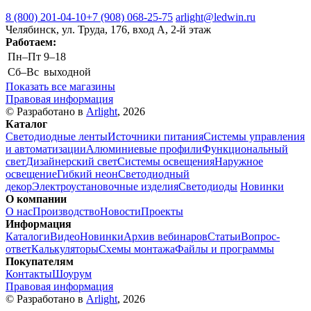
8 (800) 201-04-10
+7 (908) 068-25-75
arlight@ledwin.ru
Челябинск, ул. Труда, 176, вход А, 2-й этаж
Работаем:
Пн–Пт
9–18
Сб–Вс
выходной
Показать все магазины
Правовая информация
© Разработано в
Arlight
, 2026
Каталог
Светодиодные ленты
Источники питания
Системы управления
и автоматизации
Алюминиевые профили
Функциональный
свет
Дизайнерский свет
Системы освещения
Наружное
освещение
Гибкий неон
Светодиодный
декор
Электроустановочные изделия
Светодиоды
Новинки
О компании
О нас
Производство
Новости
Проекты
Информация
Каталоги
Видео
Новинки
Архив вебинаров
Статьи
Вопрос-
ответ
Калькуляторы
Схемы монтажа
Файлы и программы
Покупателям
Контакты
Шоурум
Правовая информация
© Разработано в
Arlight
, 2026