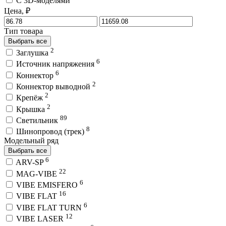
C 3D-моделями
Цена, ₽
Тип товара
Выбрать все
2
Заглушка
6
Источник напряжения
6
Коннектор
2
Коннектор выводной
2
Крепёж
2
Крышка
89
Светильник
8
Шинопровод (трек)
Модельный ряд
Выбрать все
6
ARV-SP
22
MAG-VIBE
6
VIBE EMISFERO
16
VIBE FLAT
6
VIBE FLAT TURN
12
VIBE LASER