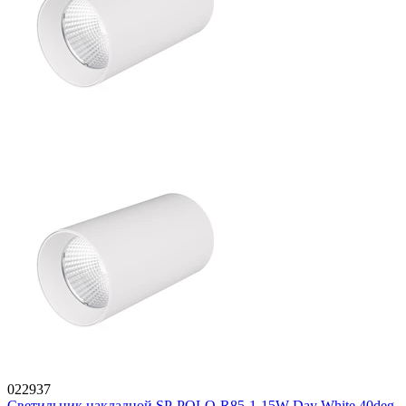
022937
Светильник накладной SP-POLO-R85-1-15W Day White 40deg