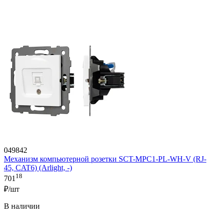
049842
Механизм компьютерной розетки SCT-MPC1-PL-WH-V (RJ-
45, CAT6) (Arlight, -)
18
701
₽/шт
В наличии