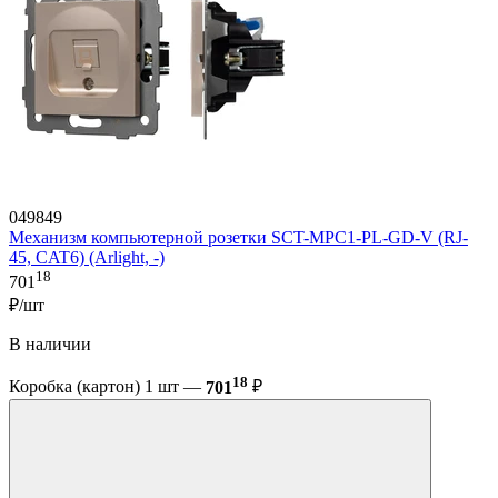
049849
Механизм компьютерной розетки SCT-MPC1-PL-GD-V (RJ-
45, CAT6) (Arlight, -)
18
701
₽/шт
В наличии
18
Коробка (картон) 1 шт —
701
₽