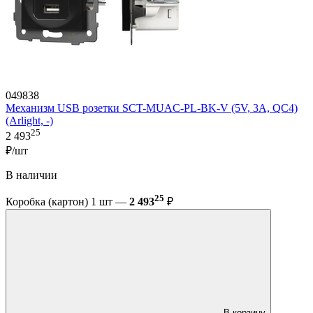
049838
Механизм USB розетки SCT-MUAC-PL-BK-V (5V, 3A, QC4)
(Arlight, -)
25
2 493
₽/шт
В наличии
25
Коробка (картон) 1 шт —
2 493
₽
В корзину