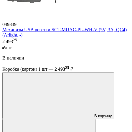
049839
Механизм USB розетки SCT-MUAC-PL-WH-V (5V, 3A, QC4)
(Arlight, -)
25
2 493
₽/шт
В наличии
25
Коробка (картон) 1 шт —
2 493
₽
В корзину