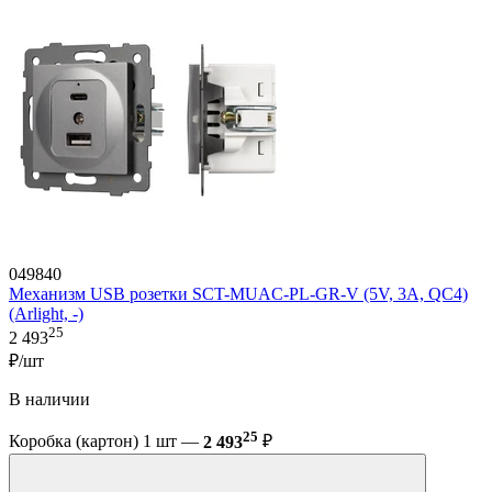
049840
Механизм USB розетки SCT-MUAC-PL-GR-V (5V, 3A, QC4)
(Arlight, -)
25
2 493
₽/шт
В наличии
25
Коробка (картон) 1 шт —
2 493
₽