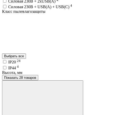
Силовая 230В + 2хUSB(A)
4
Силовая 230В + USB(A) + USВ(С)
Класс пылевлагозащиты
Выбрать все
24
IP20
4
IP44
Высота, мм
Показать 28 товаров