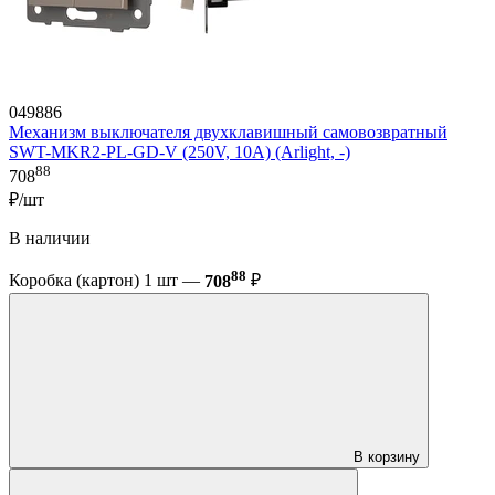
049886
Механизм выключателя двухклавишный самовозвратный
SWT-MKR2-PL-GD-V (250V, 10A) (Arlight, -)
88
708
₽/шт
В наличии
88
Коробка (картон) 1 шт —
708
₽
В корзину