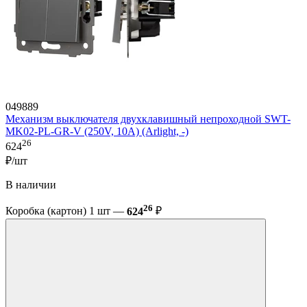
049889
Механизм выключателя двухклавишный непроходной SWT-
MK02-PL-GR-V (250V, 10A) (Arlight, -)
26
624
₽/шт
В наличии
26
Коробка (картон) 1 шт —
624
₽