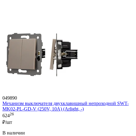
049890
Механизм выключателя двухклавишный непроходной SWT-
MK02-PL-GD-V (250V, 10A) (Arlight, -)
26
624
₽/шт
В наличии