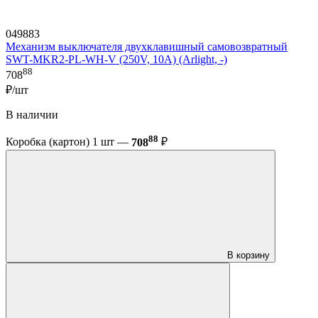
049883
Механизм выключателя двухклавишный самовозвратный
SWT-MKR2-PL-WH-V (250V, 10A) (Arlight, -)
88
708
₽/шт
В наличии
88
Коробка (картон) 1 шт —
708
₽
В корзину