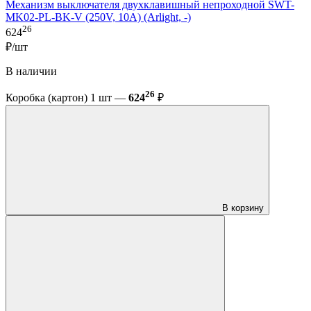
Механизм выключателя двухклавишный непроходной SWT-
MK02-PL-BK-V (250V, 10A) (Arlight, -)
26
624
₽/шт
В наличии
26
Коробка (картон) 1 шт —
624
₽
В корзину