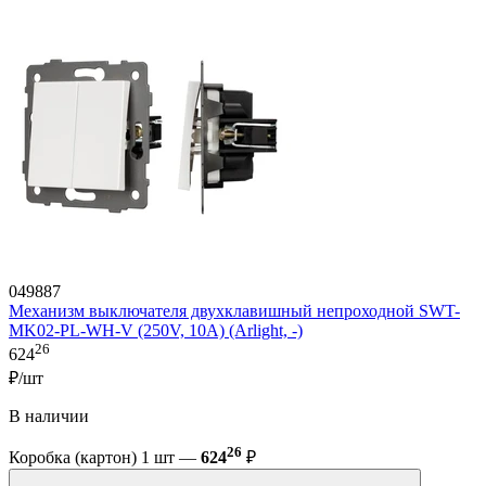
049887
Механизм выключателя двухклавишный непроходной SWT-
MK02-PL-WH-V (250V, 10A) (Arlight, -)
26
624
₽/шт
В наличии
26
Коробка (картон) 1 шт —
624
₽