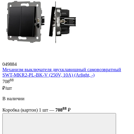
049884
Механизм выключателя двухклавишный самовозвратный
SWT-MKR2-PL-BK-V (250V, 10A) (Arlight, -)
88
708
₽/шт
В наличии
88
Коробка (картон) 1 шт —
708
₽