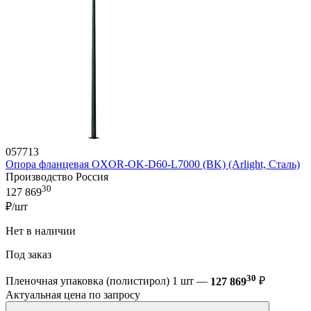
057713
Опора фланцевая OXOR-OK-D60-L7000 (BK) (Arlight, Сталь)
Производство Россия
30
127 869
₽/шт
Нет в наличии
Под заказ
30
Пленочная упаковка (полистирол) 1 шт —
127 869
₽
Актуальная цена по запросу