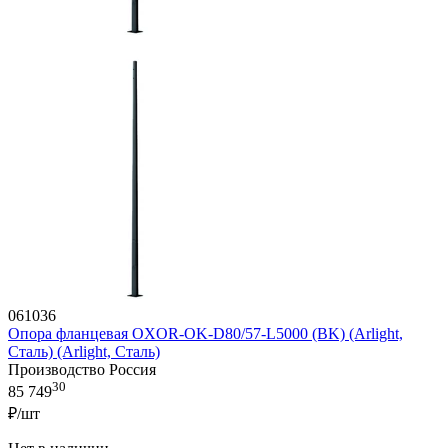
061036
Опора фланцевая OXOR-OK-D80/57-L5000 (BK) (Arlight,
Сталь) (Arlight, Сталь)
Производство Россия
30
85 749
₽/шт