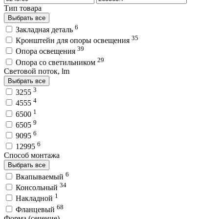
Тип товара
Выбрать все
6
Закладная деталь
35
Кронштейн для опоры освещения
39
Опора освещения
29
Опора со светильником
Световой поток, lm
Выбрать все
3
3255
4
4555
1
6500
9
6505
6
9095
6
12995
Способ монтажа
Выбрать все
6
Вкапываемый
34
Консольный
1
Накладной
68
Фланцевый
Форма (сечение)