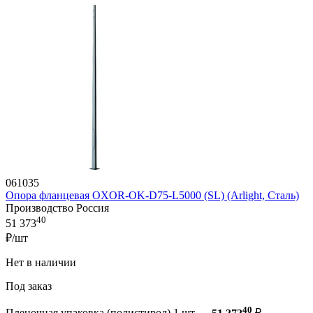
061035
Опора фланцевая OXOR-OK-D75-L5000 (SL) (Arlight, Сталь)
Производство Россия
40
51 373
₽/шт
Нет в наличии
Под заказ
40