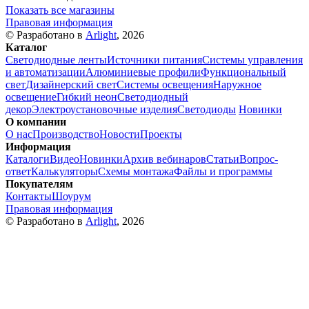
Показать все магазины
Правовая информация
© Разработано в
Arlight
, 2026
Каталог
Светодиодные ленты
Источники питания
Системы управления
и автоматизации
Алюминиевые профили
Функциональный
свет
Дизайнерский свет
Системы освещения
Наружное
освещение
Гибкий неон
Светодиодный
декор
Электроустановочные изделия
Светодиоды
Новинки
О компании
О нас
Производство
Новости
Проекты
Информация
Каталоги
Видео
Новинки
Архив вебинаров
Статьи
Вопрос-
ответ
Калькуляторы
Схемы монтажа
Файлы и программы
Покупателям
Контакты
Шоурум
Правовая информация
© Разработано в
Arlight
, 2026