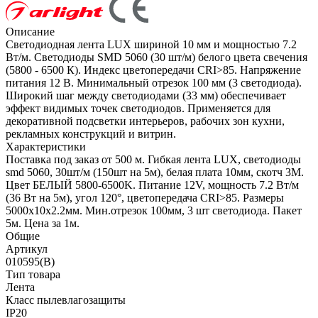
Описание
Светодиодная лента LUX шириной 10 мм и мощностью 7.2
Вт/м. Светодиоды SMD 5060 (30 шт/м) белого цвета свечения
(5800 - 6500 К). Индекс цветопередачи CRI>85. Напряжение
питания 12 В. Минимальный отрезок 100 мм (3 светодиода).
Широкий шаг между светодиодами (33 мм) обеспечивает
эффект видимых точек светодиодов. Применяется для
декоративной подсветки интерьеров, рабочих зон кухни,
рекламных конструкций и витрин.
Характеристики
Поставка под заказ от 500 м. Гибкая лента LUX, светодиоды
smd 5060, 30шт/м (150шт на 5м), белая плата 10мм, скотч 3М.
Цвет БЕЛЫЙ 5800-6500K. Питание 12V, мощность 7.2 Вт/м
(36 Вт на 5м), угол 120°, цветопередача CRI>85. Размеры
5000х10x2.2мм. Мин.отрезок 100мм, 3 шт светодиода. Пакет
5м. Цена за 1м.
Общие
Артикул
010595(B)
Тип товара
Лента
Класс пылевлагозащиты
IP20