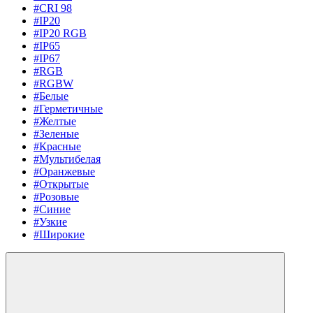
#CRI 98
#IP20
#IP20 RGB
#IP65
#IP67
#RGB
#RGBW
#Белые
#Герметичные
#Желтые
#Зеленые
#Красные
#Мультибелая
#Оранжевые
#Открытые
#Розовые
#Синие
#Узкие
#Широкие