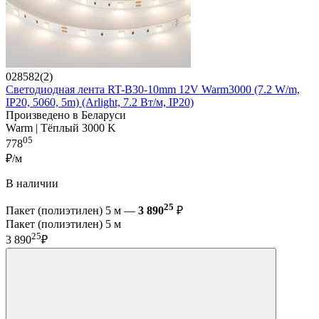
028582(2)
Светодиодная лента RT-B30-10mm 12V Warm3000 (7.2 W/m,
IP20, 5060, 5m) (Arlight, 7.2 Вт/м, IP20)
Произведено в Беларуси
Warm | Тёплый 3000 K
05
778
₽/м
В наличии
25
Пакет (полиэтилен) 5 м —
3 890
₽
Пакет (полиэтилен) 5 м
25
3 890
₽