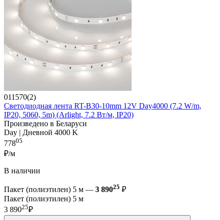
011570(2)
Светодиодная лента RT-B30-10mm 12V Day4000 (7.2 W/m,
IP20, 5060, 5m) (Arlight, 7.2 Вт/м, IP20)
Произведено в Беларуси
Day | Дневной 4000 K
05
778
₽/м
В наличии
25
Пакет (полиэтилен) 5 м —
3 890
₽
Пакет (полиэтилен) 5 м
25
3 890
₽