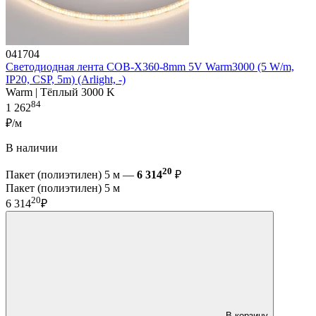
041704
Светодиодная лента COB-X360-8mm 5V Warm3000 (5 W/m,
IP20, CSP, 5m) (Arlight, -)
Warm | Тёплый 3000 K
84
1 262
₽/м
В наличии
20
Пакет (полиэтилен) 5 м —
6 314
₽
Пакет (полиэтилен) 5 м
20
6 314
₽
В корзину