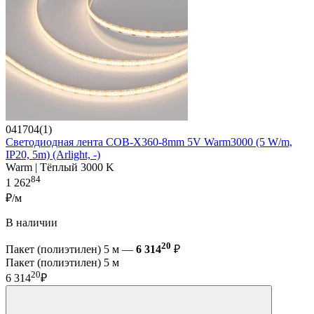
041704(1)
Светодиодная лента COB-X360-8mm 5V Warm3000 (5 W/m,
IP20, 5m) (Arlight, -)
Warm | Тёплый 3000 K
84
1 262
₽/м
В наличии
20
Пакет (полиэтилен) 5 м —
6 314
₽
Пакет (полиэтилен) 5 м
20
6 314
₽