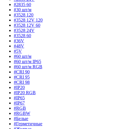
#2835 60
#30 шт/м
#3528 120
#3528 12V 120
#3528 12V 60
#3528 24V
#3528 60
#36V
#48V
#5V
#60 шт/м
#60 шт/м IP65
#60 шт/м RGB
#CRI 90
#CRI 95
#CRI 98
#IP20
#IP20 RGB
#IP65
#IP67
#RGB
#RGBW
#Белые
#Герметичные
#Желтые