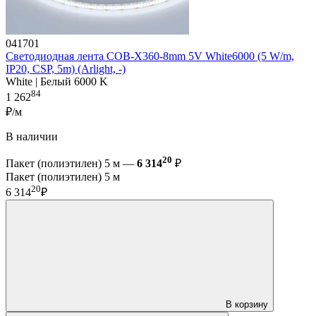
041701
Светодиодная лента COB-X360-8mm 5V White6000 (5 W/m,
IP20, CSP, 5m) (Arlight, -)
White | Белый 6000 K
84
1 262
₽/м
В наличии
20
Пакет (полиэтилен) 5 м —
6 314
₽
Пакет (полиэтилен) 5 м
20
6 314
₽
В корзину