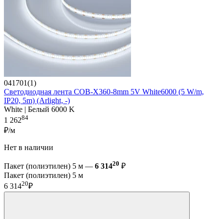
041701(1)
Светодиодная лента COB-X360-8mm 5V White6000 (5 W/m,
IP20, 5m) (Arlight, -)
White | Белый 6000 K
84
1 262
₽/м
Нет в наличии
20
Пакет (полиэтилен) 5 м —
6 314
₽
Пакет (полиэтилен) 5 м
20
6 314
₽