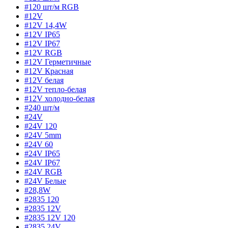
#120 шт/м RGB
#12V
#12V 14,4W
#12V IP65
#12V IP67
#12V RGB
#12V Герметичные
#12V Красная
#12V белая
#12V тепло-белая
#12V холодно-белая
#240 шт/м
#24V
#24V 120
#24V 5mm
#24V 60
#24V IP65
#24V IP67
#24V RGB
#24V Белые
#28,8W
#2835 120
#2835 12V
#2835 12V 120
#2835 24V