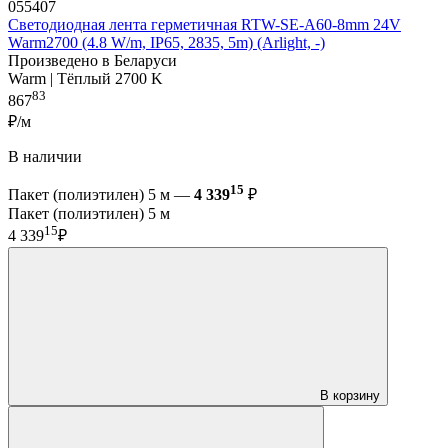
055407
Светодиодная лента герметичная RTW-SE-A60-8mm 24V
Warm2700 (4.8 W/m, IP65, 2835, 5m) (Arlight, -)
Произведено в Беларуси
Warm | Тёплый 2700 K
83
867
₽/м
В наличии
15
Пакет (полиэтилен) 5 м —
4 339
₽
Пакет (полиэтилен) 5 м
15
4 339
₽
В корзину