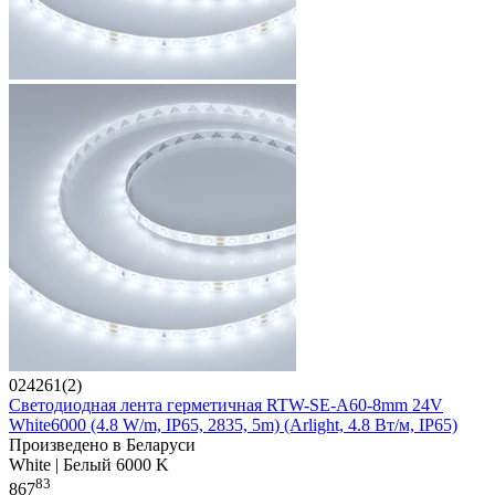
024261(2)
Светодиодная лента герметичная RTW-SE-A60-8mm 24V
White6000 (4.8 W/m, IP65, 2835, 5m) (Arlight, 4.8 Вт/м, IP65)
Произведено в Беларуси
White | Белый 6000 K
83
867