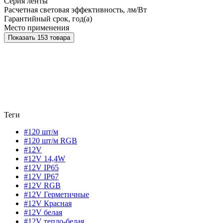
Серия ленты
Расчетная световая эффективность, лм/Вт
Гарантийный срок, год(а)
Место применения
Показать 153 товара
Теги
#120 шт/м
#120 шт/м RGB
#12V
#12V 14,4W
#12V IP65
#12V IP67
#12V RGB
#12V Герметичные
#12V Красная
#12V белая
#12V тепло-белая