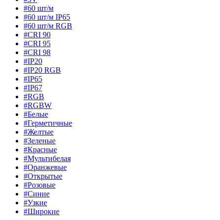
#60 шт/м
#60 шт/м IP65
#60 шт/м RGB
#CRI 90
#CRI 95
#CRI 98
#IP20
#IP20 RGB
#IP65
#IP67
#RGB
#RGBW
#Белые
#Герметичные
#Желтые
#Зеленые
#Красные
#Мультибелая
#Оранжевые
#Открытые
#Розовые
#Синие
#Узкие
#Широкие