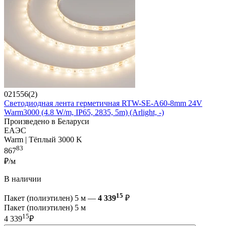
021556(2)
Светодиодная лента герметичная RTW-SE-A60-8mm 24V
Warm3000 (4.8 W/m, IP65, 2835, 5m) (Arlight, -)
Произведено в Беларуси
ЕАЭС
Warm | Тёплый 3000 K
83
867
₽/м
В наличии
15
Пакет (полиэтилен) 5 м —
4 339
₽
Пакет (полиэтилен) 5 м
15
4 339
₽