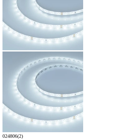
024806(2)