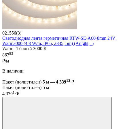
021556(3)
Светодиодная лента герметичная RTW-SE-A60-8mm 24V
Warm3000 (4.8 W/m, IP65, 2835, 5m) (Arlight, -)
Warm | Тёплый 3000 K
83
867
₽/м
В наличии
15
Пакет (полиэтилен) 5 м —
4 339
₽
Пакет (полиэтилен) 5 м
15
4 339
₽