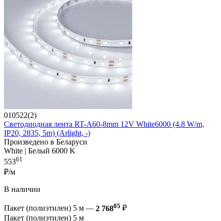
010522(2)
Светодиодная лента RT-A60-8mm 12V White6000 (4.8 W/m,
IP20, 2835, 5m) (Arlight, -)
Произведено в Беларуси
White | Белый 6000 K
61
553
₽/м
В наличии
05
Пакет (полиэтилен) 5 м —
2 768
₽
Пакет (полиэтилен) 5 м