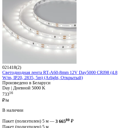
021418(2)
Светодиодная лента RT-A60-8mm 12V Day5000 CRI98 (4.8
W/m, IP20, 2835, 5m) (Arlight, Открытый)
Произведено в Беларуси
Day | Дневной 5000 K
16
733
₽/м
В наличии
80
Пакет (полиэтилен) 5 м —
3 665
₽
Пакет (полиэтилен) 5 м