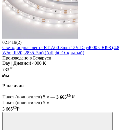
021419(2)
Светодиодная лента RT-A60-8mm 12V Day4000 CRI98 (4.8
W/m, IP20, 2835, 5m) (Arlight, Открытый)
Произведено в Беларуси
Day | Дневной 4000 K
16
733
₽/м
В наличии
80
Пакет (полиэтилен) 5 м —
3 665
₽
Пакет (полиэтилен) 5 м
80
3 665
₽