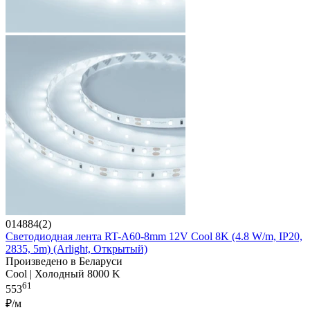
014884(2)
Светодиодная лента RT-A60-8mm 12V Cool 8K (4.8 W/m, IP20,
2835, 5m) (Arlight, Открытый)
Произведено в Беларуси
Cool | Холодный 8000 K
61
553
₽/м