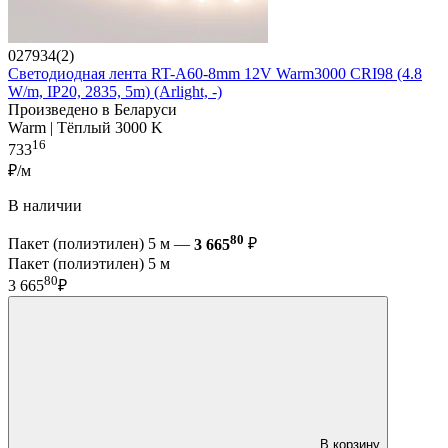
027934(2)
Светодиодная лента RT-A60-8mm 12V Warm3000 CRI98 (4.8
W/m, IP20, 2835, 5m) (Arlight, -)
Произведено в Беларуси
Warm | Тёплый 3000 K
16
733
₽/м
В наличии
80
Пакет (полиэтилен) 5 м —
3 665
₽
Пакет (полиэтилен) 5 м
80
3 665
₽
В корзину