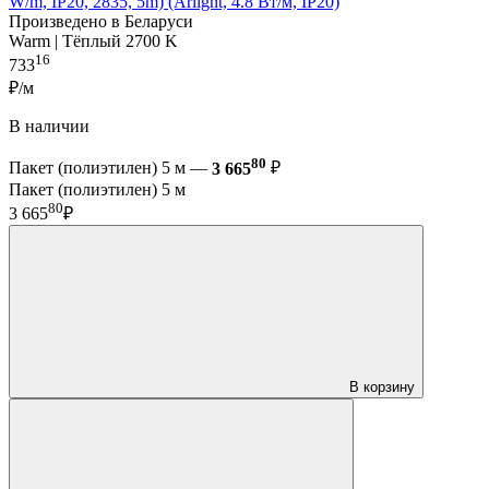
W/m, IP20, 2835, 5m) (Arlight, 4.8 Вт/м, IP20)
Произведено в Беларуси
Warm | Тёплый 2700 K
16
733
₽/м
В наличии
80
Пакет (полиэтилен) 5 м —
3 665
₽
Пакет (полиэтилен) 5 м
80
3 665
₽
В корзину