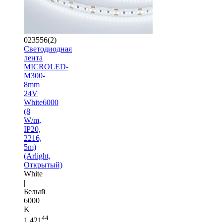
023556(2)
Светодиодная
лента
MICROLED-
M300-
8mm
24V
White6000
(8
W/m,
IP20,
2216,
5m)
(Arlight,
Открытый)
White
|
Белый
6000
K
44
1 421