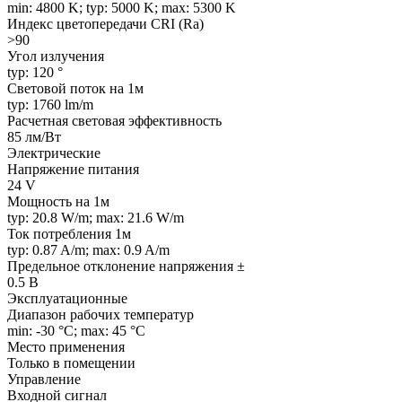
min: 4800 K; typ: 5000 K; max: 5300 K
Индекс цветопередачи CRI (Ra)
>90
Угол излучения
typ: 120 °
Световой поток на 1м
typ: 1760 lm/m
Расчетная световая эффективность
85 лм/Вт
Электрические
Напряжение питания
24 V
Мощность на 1м
typ: 20.8 W/m; max: 21.6 W/m
Ток потребления 1м
typ: 0.87 A/m; max: 0.9 A/m
Предельное отклонение напряжения ±
0.5 В
Эксплуатационные
Диапазон рабочих температур
min: -30 °C; max: 45 °C
Место применения
Только в помещении
Управление
Входной сигнал