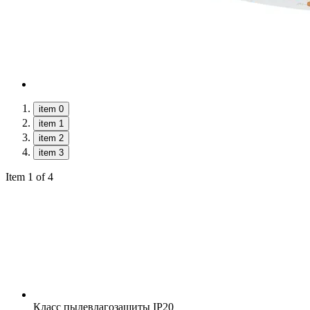
item 0
item 1
item 2
item 3
Item 1 of 4
Класс пылевлагозащиты
IP20