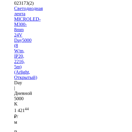
023173(2)
Светодиодная
лента
MICROLED-
M300-
8mm
24V
Day5000
(8
W/m,
IP20,
2216,
5m)
(Arlight,
Открытый)
Day
|
Дневной
5000
K
44
1 421
₽/
м