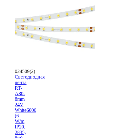
024509(2)
Светодиодная
лента
RT-
A80-
8mm
24V
White6000
(6
W/m,
IP20,
2835,
5m)