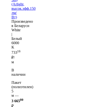
(Arlight,
высок.эфф.150
лм/
Вт)
Произведено
в Беларуси
White
|
Белый
6000
K
16
733
₽/
м
В
наличии
Пакет
(полиэтилен)
5
м —
80
3 665
₽