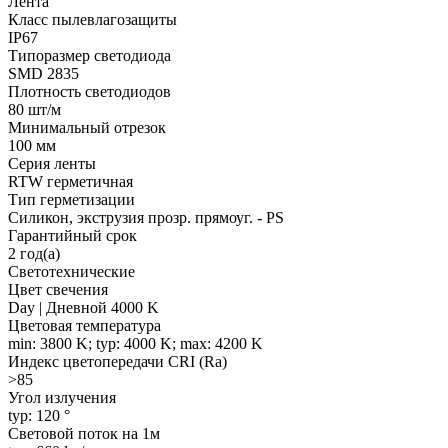
Лента
Класс пылевлагозащиты
IP67
Типоразмер светодиода
SMD 2835
Плотность светодиодов
80 шт/м
Минимальный отрезок
100 мм
Серия ленты
RTW герметичная
Тип герметизации
Силикон, экструзия прозр. прямоуг. - PS
Гарантийный срок
2 год(а)
Светотехнические
Цвет свечения
Day | Дневной 4000 K
Цветовая температура
min: 3800 K; typ: 4000 K; max: 4200 K
Индекс цветопередачи CRI (Ra)
>85
Угол излучения
typ: 120 °
Световой поток на 1м