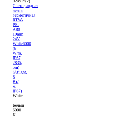
024515(2)
Светодиодная
лента
герметичная
RTW-
PS-
A80-
10mm
24V
White6000
(6
W/m,
IP67,
2835,
5m)
(Arlight,
6
Вт/
м,
IP67)
White
|
Белый
6000
K