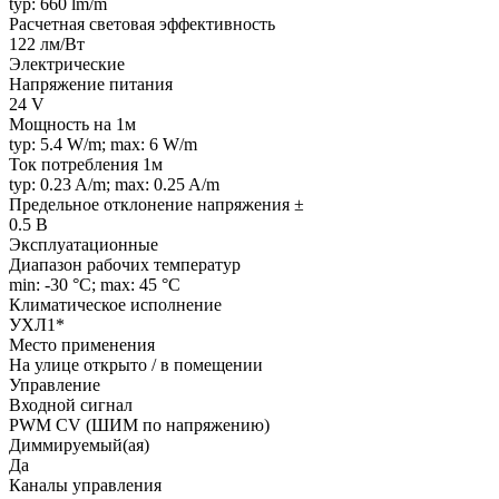
typ: 660 lm/m
Расчетная световая эффективность
122 лм/Вт
Электрические
Напряжение питания
24 V
Мощность на 1м
typ: 5.4 W/m; max: 6 W/m
Ток потребления 1м
typ: 0.23 A/m; max: 0.25 A/m
Предельное отклонение напряжения ±
0.5 В
Эксплуатационные
Диапазон рабочих температур
min: -30 °C; max: 45 °C
Климатическое исполнение
УХЛ1*
Место применения
На улице открыто / в помещении
Управление
Входной сигнал
PWM СV (ШИМ по напряжению)
Диммируемый(ая)
Да
Каналы управления