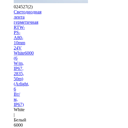
024527(2)
Светодиодная
лента
герметичная
RTW-
PS-
A80-
10mm
24V
White6000
(6
W/m,
IP67,
2835,
50m)
(Arlight,
6
Вт/
м,
IP67)
White
|
Белый
6000