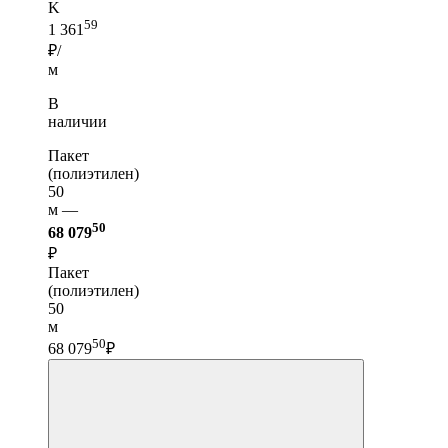
K
59
1 361
₽/
м
В
наличии
Пакет
(полиэтилен)
50
м —
50
68 079
₽
Пакет
(полиэтилен)
50
м
50
68 079
₽