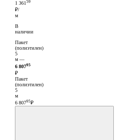
59
1 361
₽/
м
В
наличии
Пакет
(полиэтилен)
5
м —
95
6 807
₽
Пакет
(полиэтилен)
5
м
95
6 807
₽