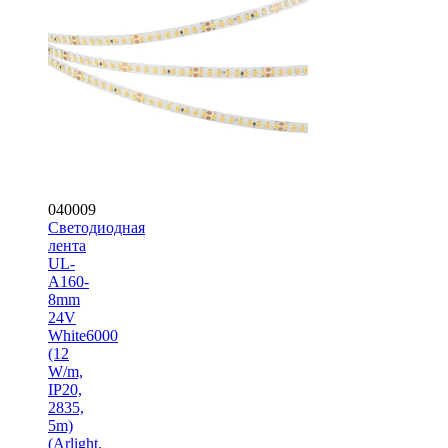
040009
Светодиодная
лента
UL-
A160-
8mm
24V
White6000
(12
W/m,
IP20,
2835,
5m)
(Arlight,