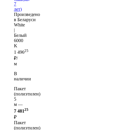
7
лет)
Произведено
в Беларуси
White
|
Белый
6000
K
25
1 496
₽/
м
В
наличии
Пакет
(полиэтилен)
5
м —
25
7 481
₽
Пакет
(полиэтилен)