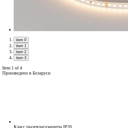
item 0
item 1
item 2
item 3
Item 1 of 4
Произведено в Беларуси
Класс пылевлагозащиты
IP20