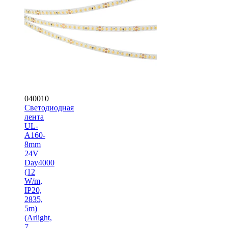
040010
Светодиодная
лента
UL-
A160-
8mm
24V
Day4000
(12
W/m,
IP20,
2835,
5m)
(Arlight,
7