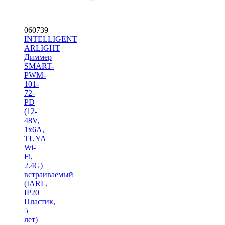
060739
INTELLIGENT
ARLIGHT
Диммер
SMART-
PWM-
101-
72-
PD
(12-
48V,
1x6A,
TUYA
Wi-
Fi,
2.4G)
встраиваемый
(IARL,
IP20
Пластик,
5
лет)