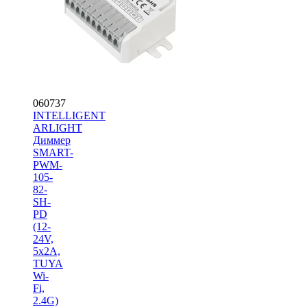
060737
INTELLIGENT
ARLIGHT
Диммер
SMART-
PWM-
105-
82-
SH-
PD
(12-
24V,
5x2A,
TUYA
Wi-
Fi,
2.4G)