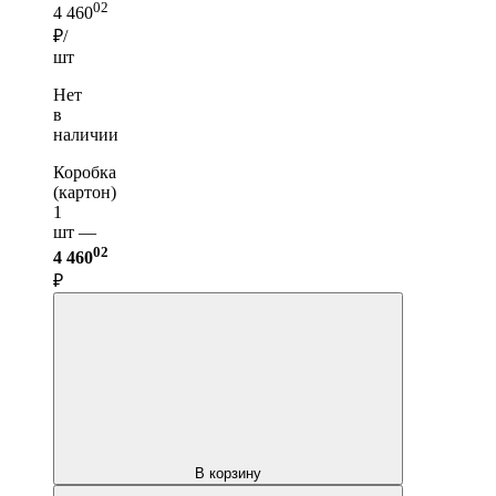
02
4 460
₽/
шт
Нет
в
наличии
Коробка
(картон)
1
шт —
02
4 460
₽
В корзину