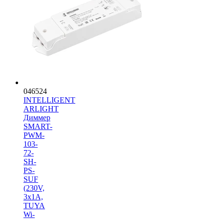
046524
INTELLIGENT
ARLIGHT
Диммер
SMART-
PWM-
103-
72-
SH-
PS-
SUF
(230V,
3x1A,
TUYA
Wi-