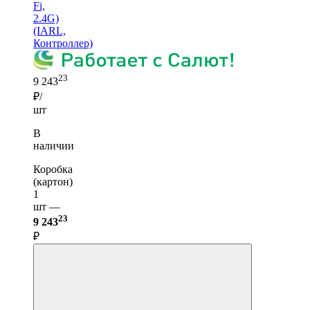
Fi,
2.4G)
(IARL,
Контроллер)
23
9 243
₽/
шт
В
наличии
Коробка
(картон)
1
шт —
23
9 243
₽