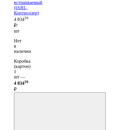
встраиваемый
(IARL,
Контроллер)
16
4 834
₽/
шт
Нет
в
наличии
Коробка
(картон)
1
шт —
16
4 834
₽