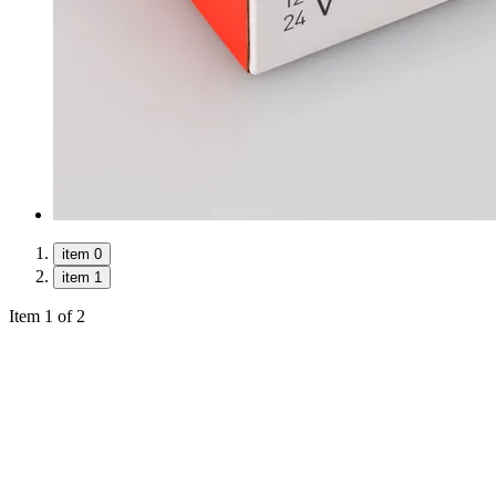
item 0
item 1
Item 1 of 2