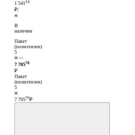
14
1 541
₽/
м
В
наличии
Пакет
(полиэтилен)
5
м —
70
7 705
₽
Пакет
(полиэтилен)
5
м
70
7 705
₽