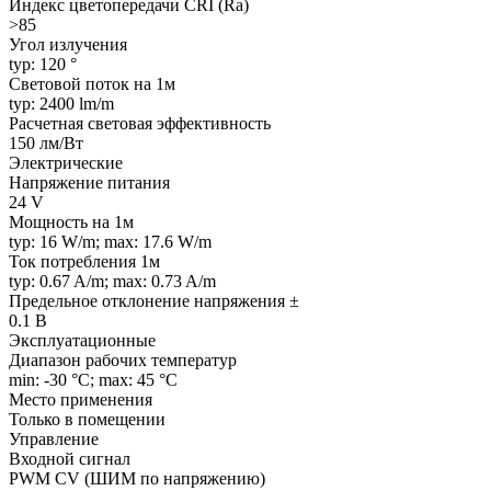
Индекс цветопередачи CRI (Ra)
>85
Угол излучения
typ: 120 °
Световой поток на 1м
typ: 2400 lm/m
Расчетная световая эффективность
150 лм/Вт
Электрические
Напряжение питания
24 V
Мощность на 1м
typ: 16 W/m; max: 17.6 W/m
Ток потребления 1м
typ: 0.67 A/m; max: 0.73 A/m
Предельное отклонение напряжения ±
0.1 В
Эксплуатационные
Диапазон рабочих температур
min: -30 °C; max: 45 °C
Место применения
Только в помещении
Управление
Входной сигнал
PWM СV (ШИМ по напряжению)