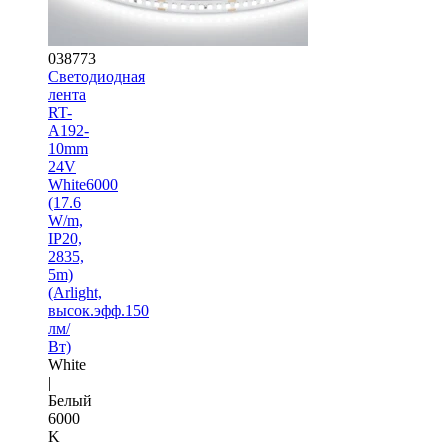
038773
Светодиодная
лента
RT-
A192-
10mm
24V
White6000
(17.6
W/m,
IP20,
2835,
5m)
(Arlight,
высок.эфф.150
лм/
Вт)
White
|
Белый
6000
K