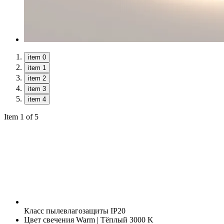
item 0
item 1
item 2
item 3
item 4
Item 1 of 5
Класс пылевлагозащиты
IP20
Цвет свечения
Warm | Тёплый 3000 K