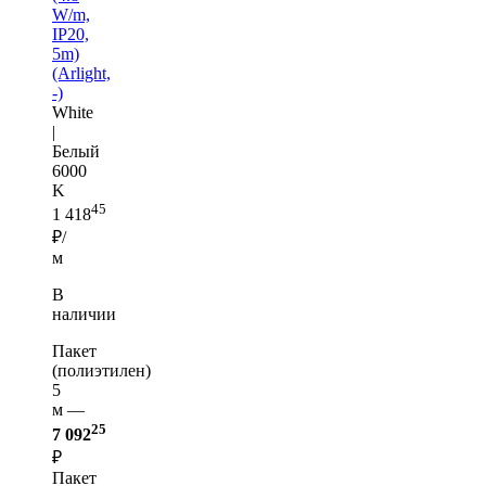
W/m,
IP20,
5m)
(Arlight,
-)
White
|
Белый
6000
K
45
1 418
₽/
м
В
наличии
Пакет
(полиэтилен)
5
м —
25
7 092
₽
Пакет