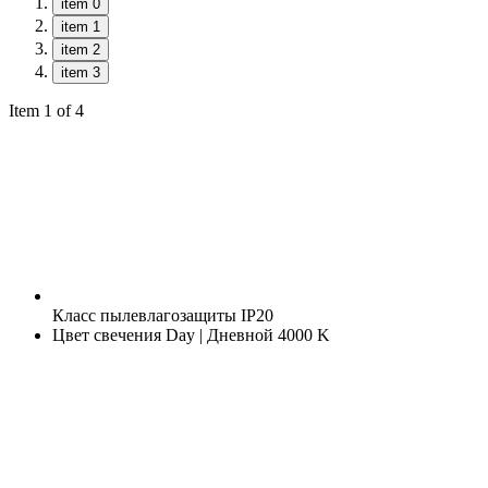
item 0
item 1
item 2
item 3
Item 1 of 4
Класс пылевлагозащиты
IP20
Цвет свечения
Day | Дневной 4000 K