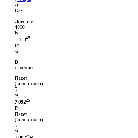
-)
Day
|
Дневной
4000
K
45
1 418
₽/
м
В
наличии
Пакет
(полиэтилен)
5
м —
25
7 092
₽
Пакет
(полиэтилен)
5
м
25
7 092
₽