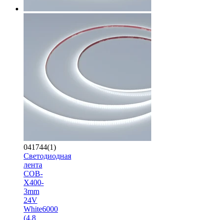
041744(1)
Светодиодная
лента
COB-
X400-
3mm
24V
White6000
(4.8