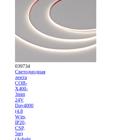
039734
Светодиодная
лента
COB-
X400-
3mm
24V
Day4000
(4.8
W/m,
IP20,
CSP,
5m)
(Arlight,