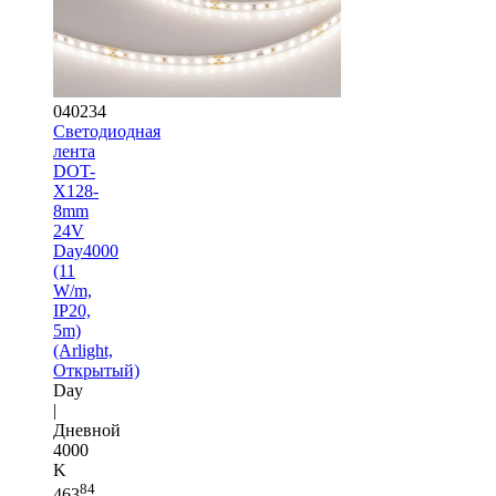
040234
Светодиодная
лента
DOT-
X128-
8mm
24V
Day4000
(11
W/m,
IP20,
5m)
(Arlight,
Открытый)
Day
|
Дневной
4000
K
84
463