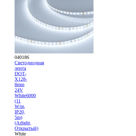
040186
Светодиодная
лента
DOT-
X128-
8mm
24V
White6000
(11
W/m,
IP20,
5m)
(Arlight,
Открытый)
White