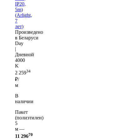
IP20,
5m)
(Arlight,
7
лет)
Произведено
в Беларуси
Day
|
Дневной
4000
K
34
2 259
₽/
м
В
наличии
Пакет
(полиэтилен)
5
м —
70
11 296