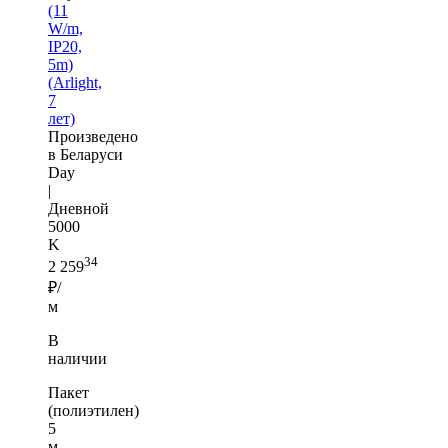
(11
W/m,
IP20,
5m)
(Arlight,
7
лет)
Произведено
в Беларуси
Day
|
Дневной
5000
K
34
2 259
₽/
м
В
наличии
Пакет
(полиэтилен)
5
м —