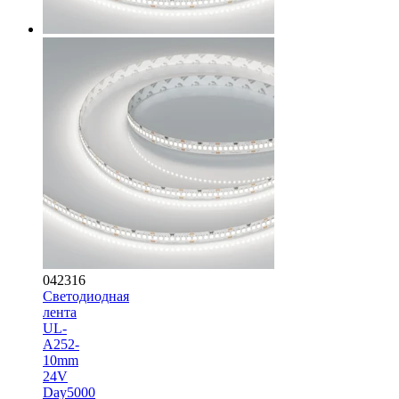
042316
Светодиодная
лента
UL-
A252-
10mm
24V
Day5000