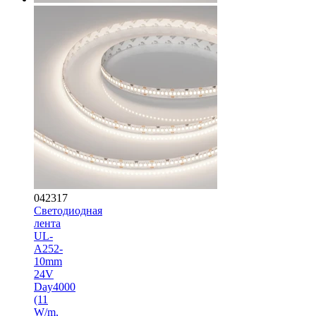
042317
Светодиодная
лента
UL-
A252-
10mm
24V
Day4000
(11
W/m,