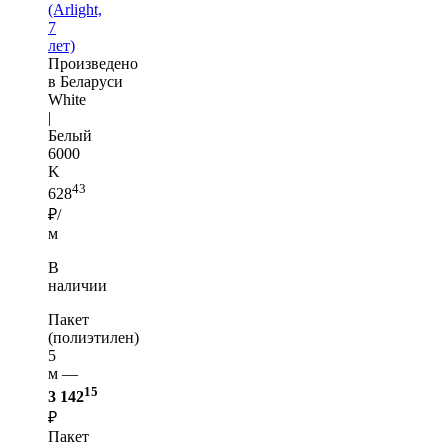
(Arlight,
7
лет)
Произведено
в Беларуси
White
|
Белый
6000
K
43
628
₽/
м
В
наличии
Пакет
(полиэтилен)
5
м —
15
3 142
₽
Пакет