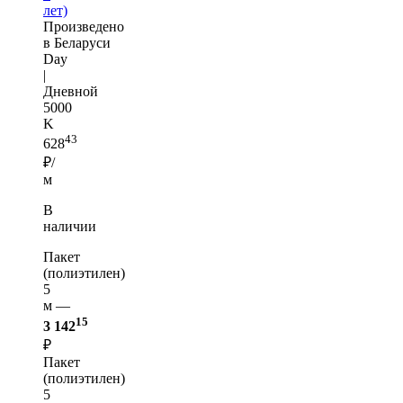
лет)
Произведено
в Беларуси
Day
|
Дневной
5000
K
43
628
₽/
м
В
наличии
Пакет
(полиэтилен)
5
м —
15
3 142
₽
Пакет
(полиэтилен)
5