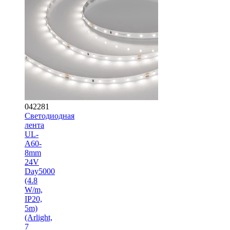
042281
Светодиодная
лента
UL-
A60-
8mm
24V
Day5000
(4.8
W/m,
IP20,
5m)
(Arlight,
7