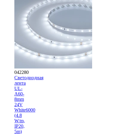
042280
Светодиодная
лента
UL-
A60-
8mm
24V
White6000
(4.8
W/m,
IP20,
5m)