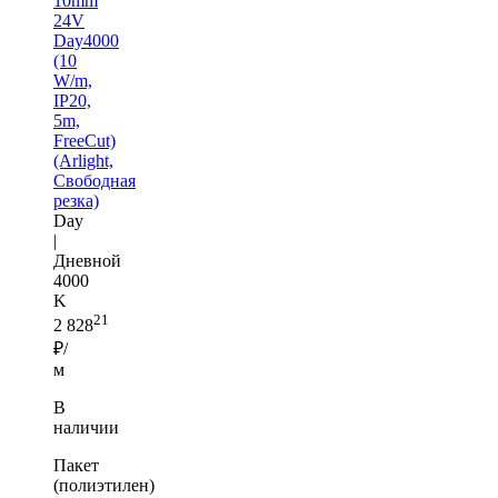
10mm
24V
Day4000
(10
W/m,
IP20,
5m,
FreeCut)
(Arlight,
Свободная
резка)
Day
|
Дневной
4000
K
21
2 828
₽/
м
В
наличии
Пакет
(полиэтилен)