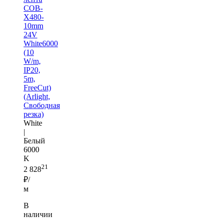
COB-
X480-
10mm
24V
White6000
(10
W/m,
IP20,
5m,
FreeCut)
(Arlight,
Свободная
резка)
White
|
Белый
6000
K
21
2 828
₽/
м
В
наличии