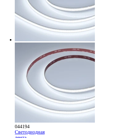
044194
Светодиодная
лента