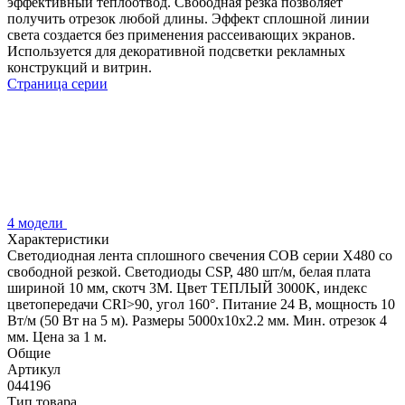
эффективный теплоотвод. Свободная резка позволяет
получить отрезок любой длины. Эффект сплошной линии
света создается без применения рассеивающих экранов.
Используется для декоративной подсветки рекламных
конструкций и витрин.
Страница серии
4 модели
Характеристики
Светодиодная лента сплошного свечения COB серии X480 со
свободной резкой. Светодиоды CSP, 480 шт/м, белая плата
шириной 10 мм, скотч 3M. Цвет ТЕПЛЫЙ 3000K, индекс
цветопередачи CRI>90, угол 160°. Питание 24 В, мощность 10
Вт/м (50 Вт на 5 м). Размеры 5000х10х2.2 мм. Мин. отрезок 4
мм. Цена за 1 м.
Общие
Артикул
044196
Тип товара