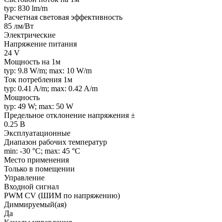
typ: 830 lm/m
Расчетная световая эффективность
85 лм/Вт
Электрические
Напряжение питания
24 V
Мощность на 1м
typ: 9.8 W/m; max: 10 W/m
Ток потребления 1м
typ: 0.41 A/m; max: 0.42 A/m
Мощность
typ: 49 W; max: 50 W
Предельное отклонение напряжения ±
0.25 В
Эксплуатационные
Диапазон рабочих температур
min: -30 °C; max: 45 °C
Место применения
Только в помещении
Управление
Входной сигнал
PWM СV (ШИМ по напряжению)
Диммируемый(ая)
Да