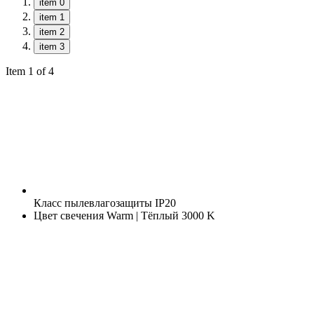
item 0
item 1
item 2
item 3
Item 1 of 4
Класс пылевлагозащиты
IP20
Цвет свечения
Warm | Тёплый 3000 K