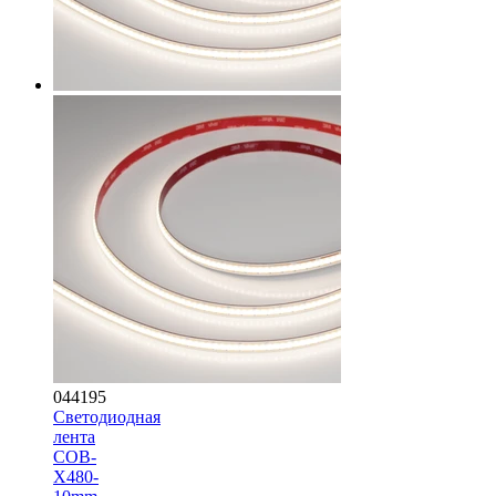
044195
Светодиодная
лента
COB-
X480-