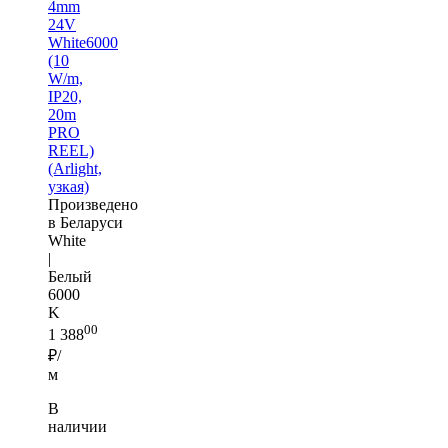
4mm
24V
White6000
(10
W/m,
IP20,
20m
PRO
REEL)
(Arlight,
узкая)
Произведено
в Беларуси
White
|
Белый
6000
K
00
1 388
₽/
м
В
наличии