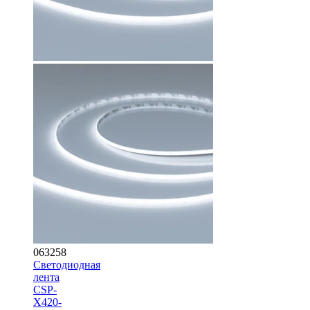
063258
Светодиодная
лента
CSP-
X420-