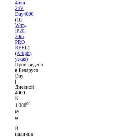
4mm
24V
Day4000
(10
W/m,
IP20,
20m
PRO
REEL)
(Arlight,
узкая)
Произведено
в Беларуси
Day
|
Дневной
4000
K
00
1 388
₽/
м
В
наличии