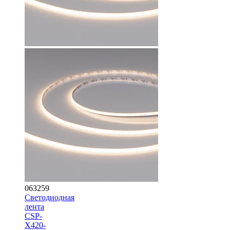
063259
Светодиодная
лента
CSP-
X420-