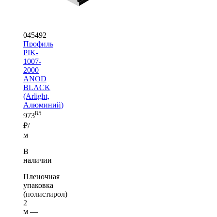
045492
Профиль
PIK-
1007-
2000
ANOD
BLACK
(Arlight,
Алюминий)
85
973
₽/
м
В
наличии
Пленочная
упаковка
(полистирол)
2
м —