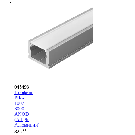
045493
Профиль
PIK-
1007-
3000
ANOD
(Arlight,
Алюминий)
30
825