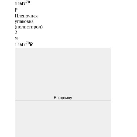
70
1 947
₽
Пленочная
упаковка
(полистирол)
2
м
70
1 947
₽
В корзину