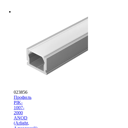
023856
Профиль
PIK-
1007-
2000
ANOD
(Arlight,