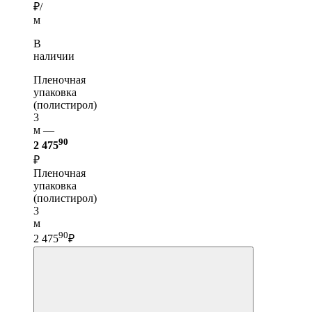
₽/
м
В
наличии
Пленочная
упаковка
(полистирол)
3
м —
90
2 475
₽
Пленочная
упаковка
(полистирол)
3
м
90
2 475
₽