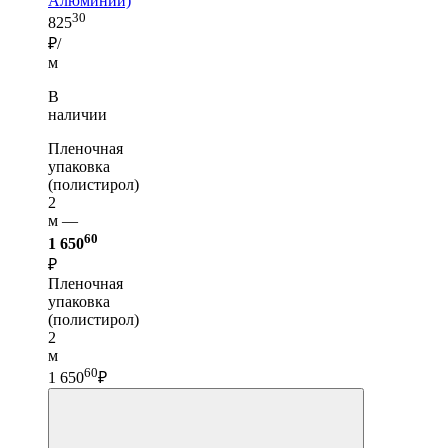
Алюминий)
30
825
₽/
м
В
наличии
Пленочная
упаковка
(полистирол)
2
м —
60
1 650
₽
Пленочная
упаковка
(полистирол)
2
м
60
1 650
₽