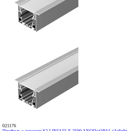
021176
Профиль с экраном S2-LINIA55-F-2500 ANOD+OPAL (Arlight,