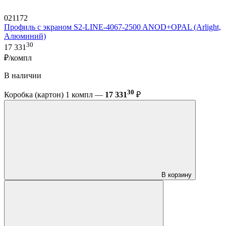
021172
Профиль с экраном S2-LINE-4067-2500 ANOD+OPAL (Arlight,
Алюминий)
30
17 331
₽/компл
В наличии
30
Коробка (картон) 1 компл —
17 331
₽
В корзину