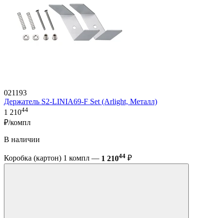
021193
Держатель S2-LINIA69-F Set (Arlight, Металл)
44
1 210
₽/компл
В наличии
44
Коробка (картон) 1 компл —
1 210
₽