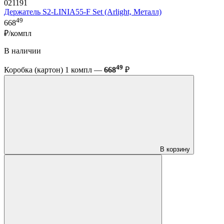
021191
Держатель S2-LINIA55-F Set (Arlight, Металл)
49
668
₽/компл
В наличии
49
Коробка (картон) 1 компл —
668
₽
В корзину