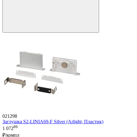
021298
Заглушка S2-LINIA69-F Silver (Arlight, Пластик)
89
1 072
₽/компл