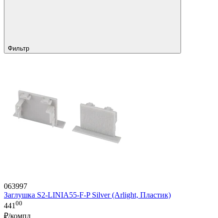
Фильтр
063997
Заглушка S2-LINIA55-F-P Silver (Arlight, Пластик)
00
441
₽/компл