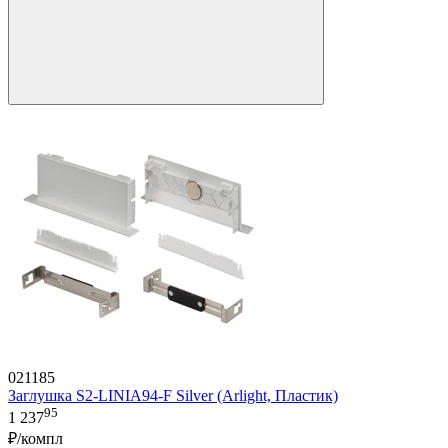
021185
Заглушка S2-LINIA94-F Silver (Arlight, Пластик)
95
1 237
₽/компл