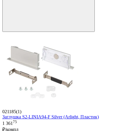
021185(1)
Заглушка S2-LINIA94-F Silver (Arlight, Пластик)
75
1 361
₽/компл