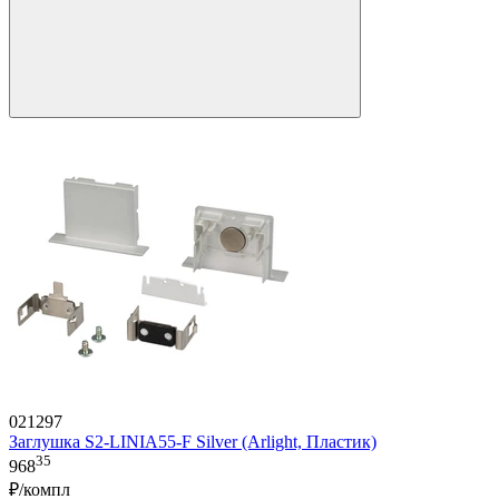
021297
Заглушка S2-LINIA55-F Silver (Arlight, Пластик)
35
968
₽/компл