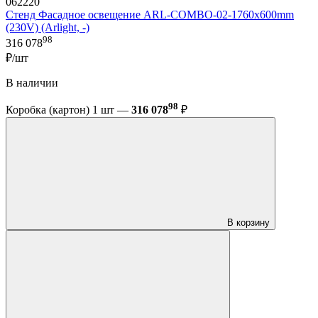
062220
Стенд Фасадное освещение ARL-COMBO-02-1760x600mm
(230V) (Arlight, -)
98
316 078
₽/шт
В наличии
98
Коробка (картон) 1 шт —
316 078
₽
В корзину