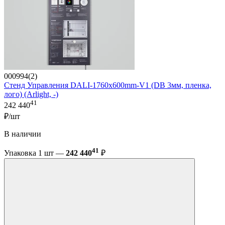
000994(2)
Стенд Управления DALI-1760х600mm-V1 (DB 3мм, пленка,
лого) (Arlight, -)
41
242 440
₽/шт
В наличии
41
Упаковка 1 шт —
242 440
₽