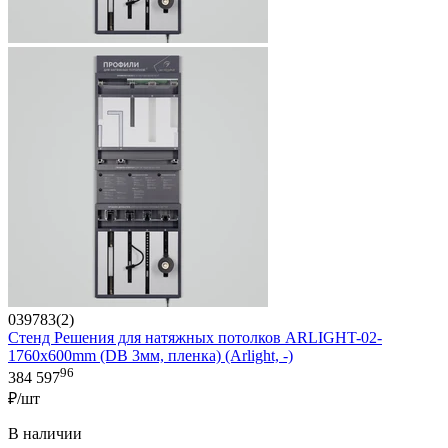
039783(2)
Стенд Решения для натяжных потолков ARLIGHT-02-
1760x600mm (DB 3мм, пленка) (Arlight, -)
96
384 597
₽/шт
В наличии