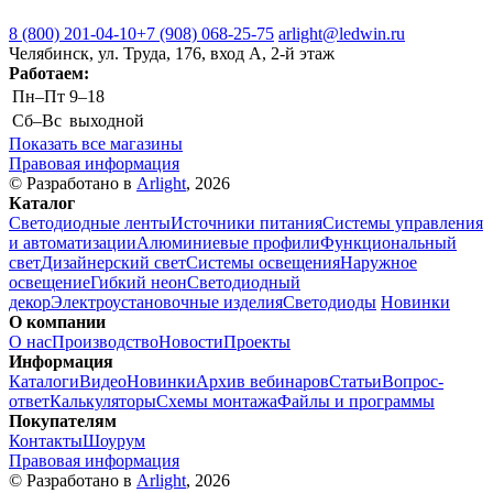
8 (800) 201-04-10
+7 (908) 068-25-75
arlight@ledwin.ru
Челябинск, ул. Труда, 176, вход А, 2-й этаж
Работаем:
Пн–Пт
9–18
Сб–Вс
выходной
Показать все магазины
Правовая информация
© Разработано в
Arlight
, 2026
Каталог
Светодиодные ленты
Источники питания
Системы управления
и автоматизации
Алюминиевые профили
Функциональный
свет
Дизайнерский свет
Системы освещения
Наружное
освещение
Гибкий неон
Светодиодный
декор
Электроустановочные изделия
Светодиоды
Новинки
О компании
О нас
Производство
Новости
Проекты
Информация
Каталоги
Видео
Новинки
Архив вебинаров
Статьи
Вопрос-
ответ
Калькуляторы
Схемы монтажа
Файлы и программы
Покупателям
Контакты
Шоурум
Правовая информация
© Разработано в
Arlight
, 2026