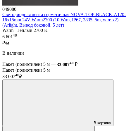
049080
Светодиодная лента герметичная NOVA-TOP-BLACK-A120-
16x15mm 24V Warm2700 (10 W/m, IP67, 2835, 5m, wire x2)
(Arlight, Вывод боковой, 5 лет)
Warm | Тёплый 2700 K
48
6 601
₽/м
В наличии
40
Пакет (полиэтилен) 5 м —
33 007
₽
Пакет (полиэтилен) 5 м
40
33 007
₽
В корзину