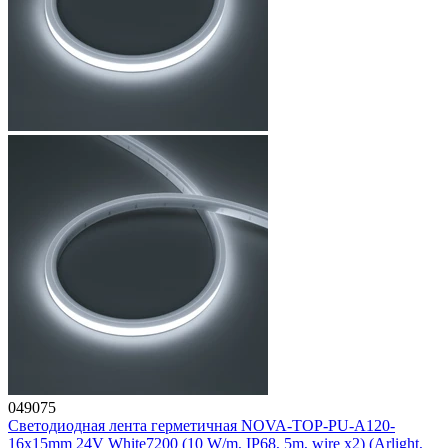
049075
Светодиодная лента герметичная NOVA-TOP-PU-A120-
16x15mm 24V White7200 (10 W/m, IP68, 5m, wire x2) (Arlight,