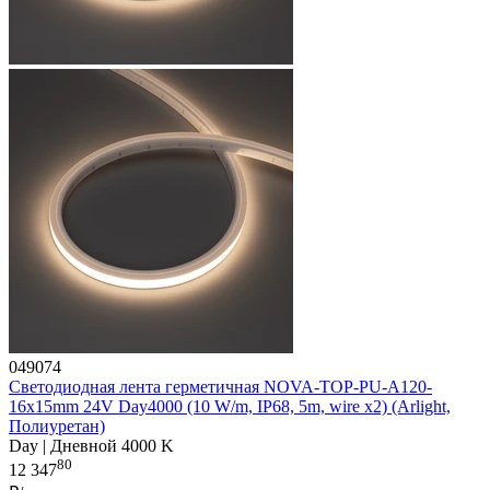
049074
Светодиодная лента герметичная NOVA-TOP-PU-A120-
16x15mm 24V Day4000 (10 W/m, IP68, 5m, wire x2) (Arlight,
Полиуретан)
Day | Дневной 4000 K
80
12 347