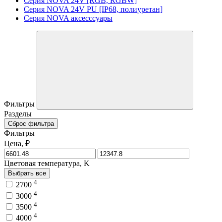
Серия NOVA 24V [RGB, RGBW]
Серия NOVA 24V PU [IP68, полиуретан]
Серия NOVA аксесссуары
Фильтры
Разделы
Сброс фильтра
Фильтры
Цена, ₽
Цветовая температура, K
Выбрать все
4
2700
4
3000
4
3500
4
4000