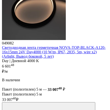
049082
Светодиодная лента герметичная NOVA-TOP-BLACK-A120-
16x15mm 24V Day4000 (10 W/m, IP67, 2835, 5m, wire x2)
(Arlight, Вывод боковой, 5 лет)
Day | Дневной 4000 K
48
6 601
₽/м
В наличии
40
Пакет (полиэтилен) 5 м —
33 007
₽
Пакет (полиэтилен) 5 м
40
33 007
₽