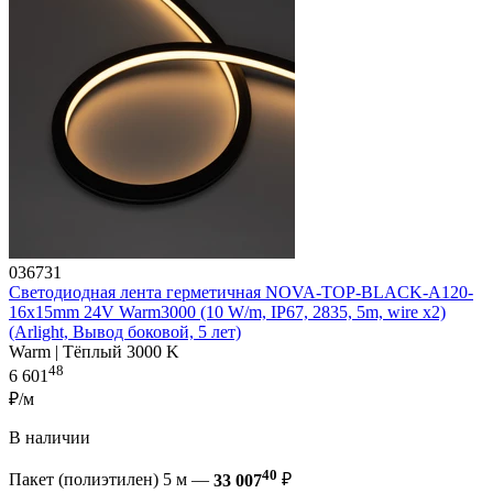
036731
Светодиодная лента герметичная NOVA-TOP-BLACK-A120-
16x15mm 24V Warm3000 (10 W/m, IP67, 2835, 5m, wire x2)
(Arlight, Вывод боковой, 5 лет)
Warm | Тёплый 3000 K
48
6 601
₽/м
В наличии
40
Пакет (полиэтилен) 5 м —
33 007
₽