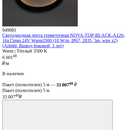
049081
Светодиодная лента герметичная NOVA-TOP-BLACK-A120-
16x15mm 24V Warm3500 (10 W/m, IP67, 2835, 5m, wire x2)
(Arlight, Вывод боковой, 5 лет)
Warm | Тёплый 3500 K
48
6 601
₽/м
В наличии
40
Пакет (полиэтилен) 5 м —
33 007
₽
Пакет (полиэтилен) 5 м
40
33 007
₽