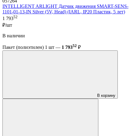
057264
INTELLIGENT ARLIGHT Датчик движения SMART-SENS-
1101-01-13-IN Silver (5V, Head) (IARL, IP20 Пластик, 5 лет)
52
1 793
₽/шт
В наличии
52
Пакет (полиэтилен) 1 шт —
1 793
₽
В корзину