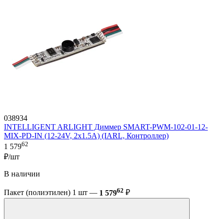
038934
INTELLIGENT ARLIGHT Диммер SMART-PWM-102-01-12-
MIX-PD-IN (12-24V, 2x1.5A) (IARL, Контроллер)
62
1 579
₽/шт
В наличии
62
Пакет (полиэтилен) 1 шт —
1 579
₽