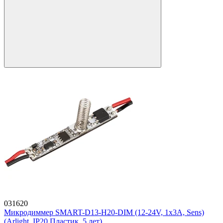
031620
Микродиммер SMART-D13-H20-DIM (12-24V, 1x3A, Sens)
(Arlight, IP20 Пластик, 5 лет)