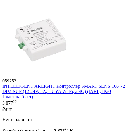
059252
INTELLIGENT ARLIGHT Контроллер SMART-SENS-106-72-
DIM-SUF (12-24V, 5A, TUYA Wi-Fi, 2.4G) (IARL, IP20
Пластик, 5 лет)
22
3 877
₽/шт
Нет в наличии
22
Коробка (картон) 1 шт —
3 877
₽