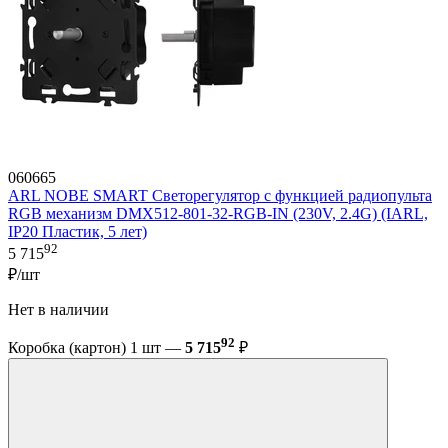
060665
ARL NOBE SMART Светорегулятор с функцией радиопульта
RGB механизм DMX512-801-32-RGB-IN (230V, 2.4G) (IARL,
IP20 Пластик, 5 лет)
92
5 715
₽/шт
Нет в наличии
92
Коробка (картон) 1 шт —
5 715
₽