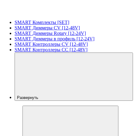
SMART Комплекты [SET]
SMART Диммеры CV [12-48V]
SMART Диммеры Rotary [12-24V]
SMART Диммеры в профиль [12-24V]
SMART Контроллеры CV [12-48V]
SMART Контроллеры CC [12-48V]
Развернуть