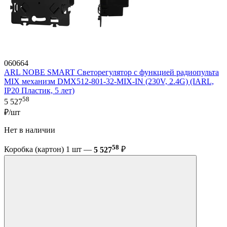
060664
ARL NOBE SMART Светорегулятор с функцией радиопульта
MIX механизм DMX512-801-32-MIX-IN (230V, 2.4G) (IARL,
IP20 Пластик, 5 лет)
58
5 527
₽/шт
Нет в наличии
58
Коробка (картон) 1 шт —
5 527
₽