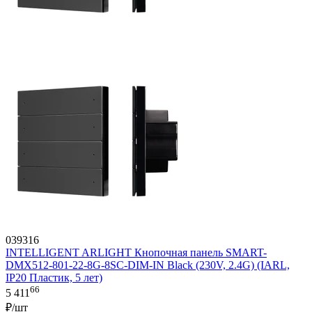
039316
INTELLIGENT ARLIGHT Кнопочная панель SMART-
DMX512-801-22-8G-8SC-DIM-IN Black (230V, 2.4G) (IARL,
IP20 Пластик, 5 лет)
66
5 411
₽/шт