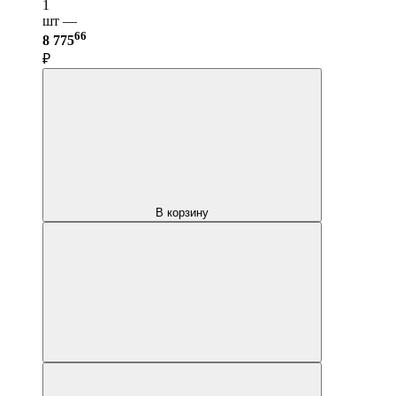
1
шт —
66
8 775
₽
В корзину