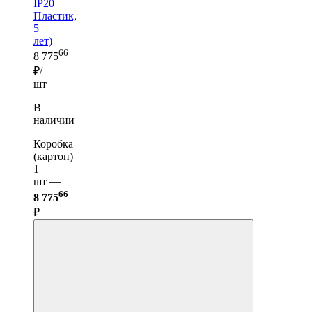
IP20
Пластик,
5
лет)
66
8 775
₽/
шт
В
наличии
Коробка
(картон)
1
шт —
66
8 775
₽