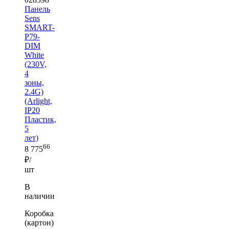
Панель
Sens
SMART-
P79-
DIM
White
(230V,
4
зоны,
2.4G)
(Arlight,
IP20
Пластик,
5
лет)
66
8 775
₽/
шт
В
наличии
Коробка
(картон)