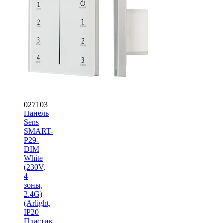
027103
Панель
Sens
SMART-
P29-
DIM
White
(230V,
4
зоны,
2.4G)
(Arlight,
IP20
Пластик,