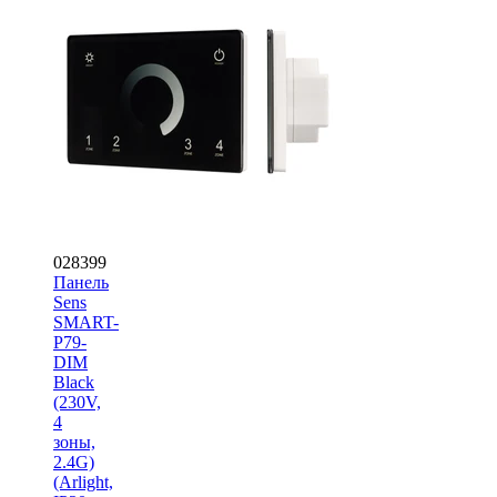
028399
Панель
Sens
SMART-
P79-
DIM
Black
(230V,
4
зоны,
2.4G)
(Arlight,