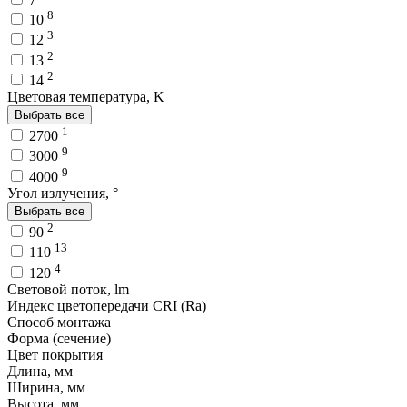
8
10
3
12
2
13
2
14
Цветовая температура, K
Выбрать все
1
2700
9
3000
9
4000
Угол излучения, °
Выбрать все
2
90
13
110
4
120
Световой поток, lm
Индекс цветопередачи CRI (Ra)
Способ монтажа
Форма (сечение)
Цвет покрытия
Длина, мм
Ширина, мм
Высота, мм