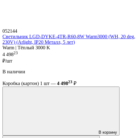
052144
Светильник LGD-DYKE-4TR-R60-8W Warm3000 (WH, 20 deg,
230V) (Arlight, IP20 Металл, 5 лет)
Warm | Тёплый 3000 K
23
4 498
₽/шт
В наличии
23
Коробка (картон) 1 шт —
4 498
₽
В корзину