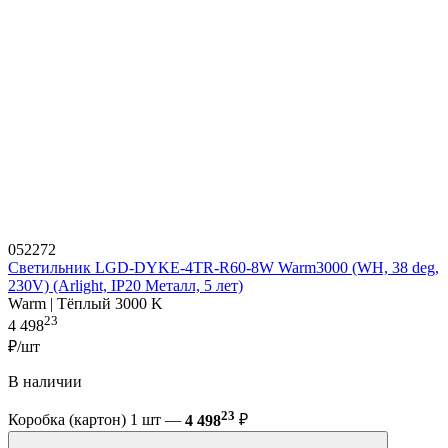
052272
Светильник LGD-DYKE-4TR-R60-8W Warm3000 (WH, 38 deg,
230V) (Arlight, IP20 Металл, 5 лет)
Warm | Тёплый 3000 K
23
4 498
₽/шт
В наличии
23
Коробка (картон) 1 шт —
4 498
₽