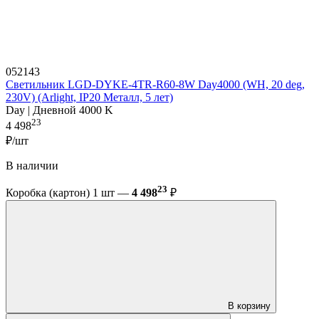
052143
Светильник LGD-DYKE-4TR-R60-8W Day4000 (WH, 20 deg,
230V) (Arlight, IP20 Металл, 5 лет)
Day | Дневной 4000 K
23
4 498
₽/шт
В наличии
23
Коробка (картон) 1 шт —
4 498
₽
В корзину