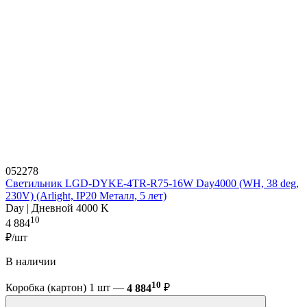
052278
Светильник LGD-DYKE-4TR-R75-16W Day4000 (WH, 38 deg,
230V) (Arlight, IP20 Металл, 5 лет)
Day | Дневной 4000 K
10
4 884
₽/шт
В наличии
10
Коробка (картон) 1 шт —
4 884
₽