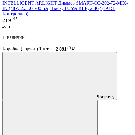
INTELLIGENT ARLIGHT Диммер SMART-CC-202-72-MIX-
IN (48V, 2x350-700mA, Track, TUYA BLE, 2.4G) (IARL,
Контроллер)
95
2 891
₽/шт
В наличии
95
Коробка (картон) 1 шт —
2 891
₽
В корзину