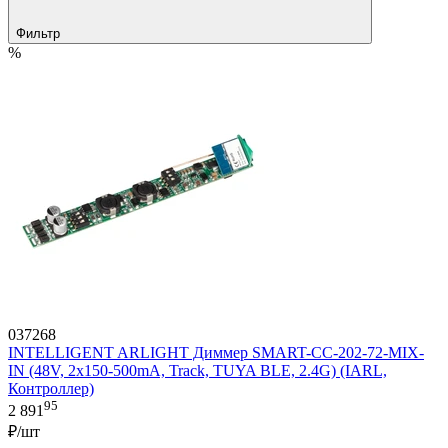
Фильтр
%
037268
INTELLIGENT ARLIGHT Диммер SMART-CC-202-72-MIX-
IN (48V, 2x150-500mA, Track, TUYA BLE, 2.4G) (IARL,
Контроллер)
95
2 891
₽/шт