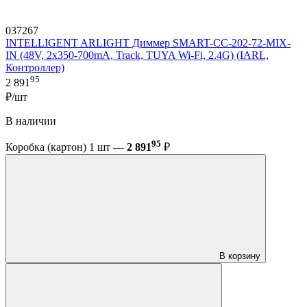
037267
INTELLIGENT ARLIGHT Диммер SMART-CC-202-72-MIX-
IN (48V, 2x350-700mA, Track, TUYA Wi-Fi, 2.4G) (IARL,
Контроллер)
95
2 891
₽/шт
В наличии
95
Коробка (картон) 1 шт —
2 891
₽
В корзину