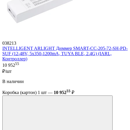
038213
INTELLIGENT ARLIGHT Диммер SMART-CC-205-72-SH-PD-
SUF (12-48V, 5x350-1200mA, TUYA BLE, 2.4G) (IARL,
Контроллер)
55
10 952
₽/шт
В наличии
55
Коробка (картон) 1 шт —
10 952
₽