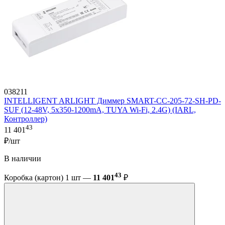
038211
INTELLIGENT ARLIGHT Диммер SMART-CC-205-72-SH-PD-
SUF (12-48V, 5x350-1200mA, TUYA Wi-Fi, 2.4G) (IARL,
Контроллер)
43
11 401
₽/шт
В наличии
43
Коробка (картон) 1 шт —
11 401
₽